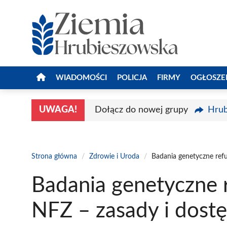
Przejdź
do
treści
WIADOMOŚCI
POLICJA
FIRMY
OGŁOSZE
UWAGA!
Dołącz do nowej grupy
Hrub
Strona główna
/
Zdrowie i Uroda
/
Badania genetyczne ref
Badania genetyczne
NFZ – zasady i dost