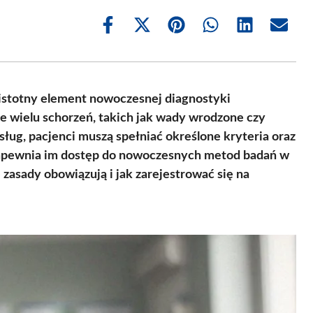
Share
Share
Share
Share
Share
Share
on
on
on
on
on
on
Facebook
X
Pinterest
WhatsApp
LinkedIn
Email
(Twitter)
istotny element nowoczesnej diagnostyki
 wielu schorzeń, takich jak wady wrodzone czy
ług, pacjenci muszą spełniać określone kryteria oraz
o zapewnia im dostęp do nowoczesnych metod badań w
zasady obowiązują i jak zarejestrować się na