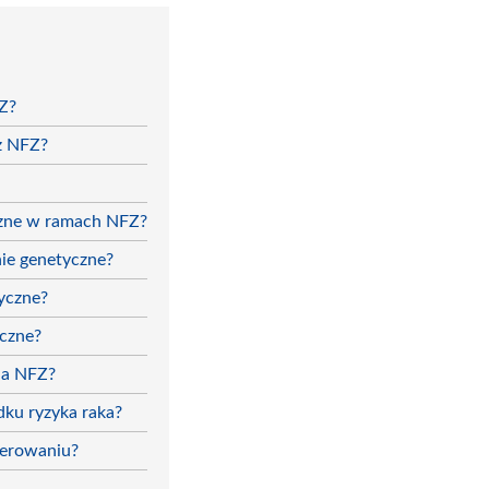
Z?
ez NFZ?
czne w ramach NFZ?
ie genetyczne?
yczne?
yczne?
na NFZ?
ku ryzyka raka?
kierowaniu?