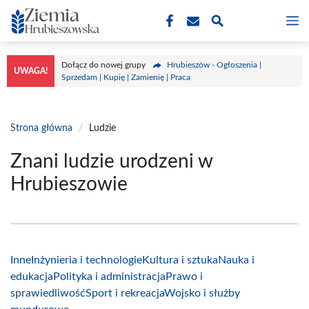
Przejdź
M
do
treści
Dołącz do nowej grupy
Hrubieszów - Ogłoszenia |
UWAGA!
Sprzedam | Kupię | Zamienię | Praca
Strona główna
/
Ludzie
Znani ludzie urodzeni w
Hrubieszowie
Inne
Inżynieria i technologie
Kultura i sztuka
Nauka i
edukacja
Polityka i administracja
Prawo i
sprawiedliwość
Sport i rekreacja
Wojsko i służby