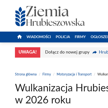
Przejdź
do
treści
WIADOMOŚCI
POLICJA
FIRMY
OGŁOSZE
UWAGA!
Dołącz do nowej grupy
Hrub
Strona główna
/
Firmy
/
Motoryzacja i Transport
/
Wulkan
Wulkanizacja Hrubie
w 2026 roku