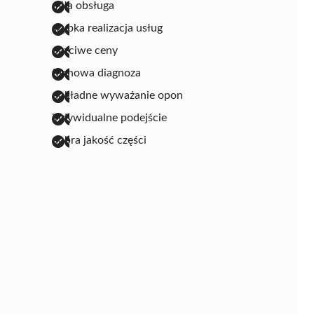
miła obsługa
szybka realizacja usług
uczciwe ceny
fachowa diagnoza
dokładne wyważanie opon
indywidualne podejście
dobra jakość części