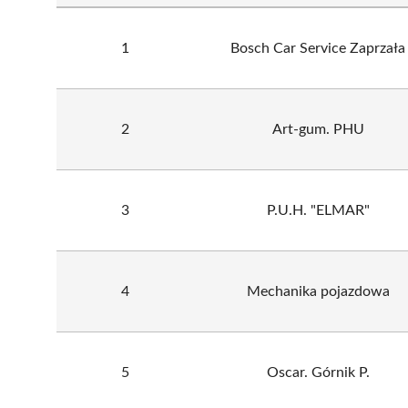
1
Bosch Car Service Zaprzała
2
Art-gum. PHU
3
P.U.H. "ELMAR"
4
Mechanika pojazdowa
5
Oscar. Górnik P.