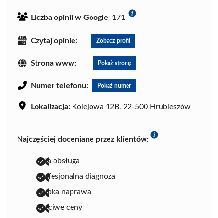
Liczba opinii w Google:
171
Czytaj opinie:
Zobacz profil
Strona www:
Pokaż stronę
Numer telefonu:
Pokaż numer
Lokalizacja:
Kolejowa 12B, 22-500 Hrubieszów
Najczęściej doceniane przez klientów:
miła obsługa
profesjonalna diagnoza
szybka naprawa
uczciwe ceny