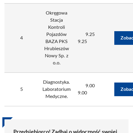
Okręgowa
Stacja
Kontroli
Pojazdów
9.25
4
Zobac
BAZA PKS
9.25
Hrubieszów
Nowy Sp. z
o.o.
Diagnostyka.
9.00
5
Laboratorium
Zobac
9.00
Medyczne.
Przedsiębiorco! Zadbaj o widoczność swojej