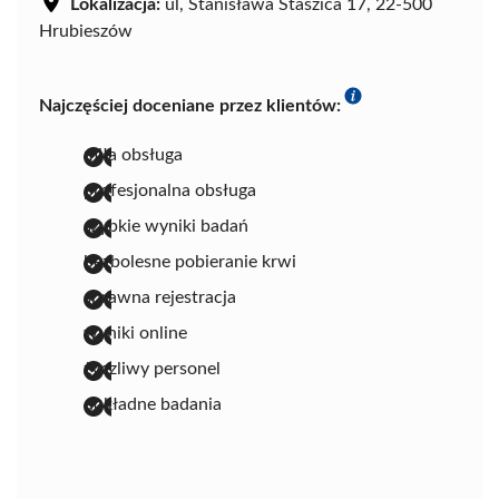
Lokalizacja:
ul, Stanisława Staszica 17, 22-500
Hrubieszów
Najczęściej doceniane przez klientów:
miła obsługa
profesjonalna obsługa
szybkie wyniki badań
bezbolesne pobieranie krwi
sprawna rejestracja
wyniki online
życzliwy personel
dokładne badania