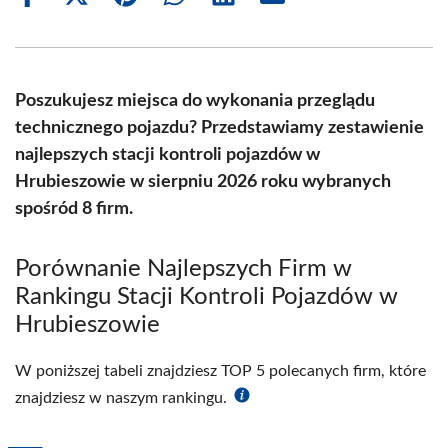
Share
Share
Share
Share
Share
Share
on
on
on
on
on
on
Facebook
X
Pinterest
WhatsApp
LinkedIn
Email
(Twitter)
Poszukujesz miejsca do wykonania przeglądu
technicznego pojazdu? Przedstawiamy zestawienie
najlepszych stacji kontroli pojazdów w
Hrubieszowie w sierpniu 2026 roku wybranych
spośród 8 firm.
Porównanie Najlepszych Firm w
Rankingu Stacji Kontroli Pojazdów w
Hrubieszowie
W poniższej tabeli znajdziesz TOP 5 polecanych firm, które
znajdziesz w naszym rankingu.