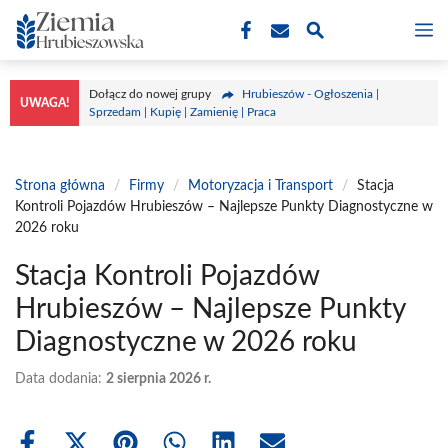
Przejdź
M
do
treści
Dołącz do nowej grupy
Hrubieszów - Ogłoszenia |
UWAGA!
Sprzedam | Kupię | Zamienię | Praca
Strona główna
/
Firmy
/
Motoryzacja i Transport
/
Stacja
Kontroli Pojazdów Hrubieszów – Najlepsze Punkty Diagnostyczne w
2026 roku
Stacja Kontroli Pojazdów
Hrubieszów – Najlepsze Punkty
Diagnostyczne w 2026 roku
Data dodania:
2 sierpnia 2026 r.