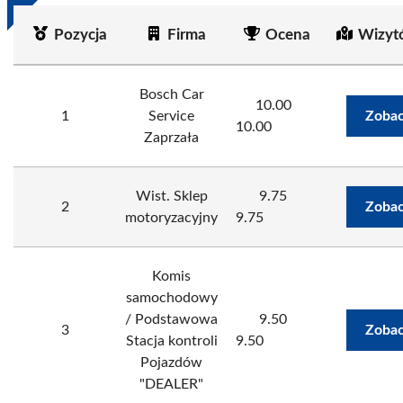
Pozycja
Firma
Ocena
Wizyt
Bosch Car
10.00
1
Service
Zobac
10.00
Zaprzała
Wist. Sklep
9.75
2
Zobac
motoryzacyjny
9.75
Komis
samochodowy
/ Podstawowa
9.50
3
Zobac
Stacja kontroli
9.50
Pojazdów
"DEALER"