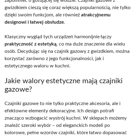
zapomnieć o gotującej się wodzie. Czajniki gazowe z
gwizdkiem cieszą się coraz większą popularnością, nie tylko
dzięki swoim funkcjom, ale również
atrakcyjnemu
designowi i łatwej obsłudze
.
Klasyczny wygląd tych urządzeń harmonijnie łączy
praktyczność z estetyką
, co ma duże znaczenie dla wielu
osób. Decydując się na czajnik gazowy z gwizdkiem, można
korzystać zarówno z jego funkcjonalności, jak i
estetycznego waloru w kuchni.
Jakie walory estetyczne mają czajniki
gazowe?
Czajniki gazowe to nie tylko praktyczne akcesoria, ale i
efektowne elementy dekoracyjne. Ich design potrafi
znacząco wzbogacić wystrój kuchni. W sklepach możemy
znaleźć szeroki wybór – od eleganckich modeli po
kolorowe, pełne wzorów czajniki, które łatwo dopasować