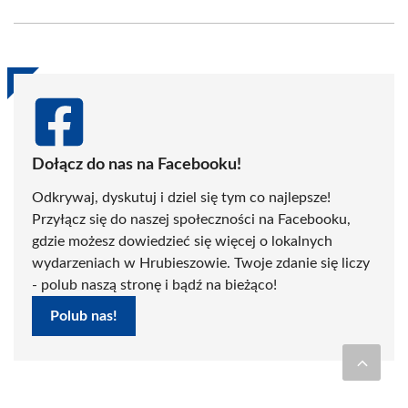
Facebook
X
Pinterest
WhatsApp
LinkedIn
Email
(Twitter)
Dołącz do nas na Facebooku!
Odkrywaj, dyskutuj i dziel się tym co najlepsze!
Przyłącz się do naszej społeczności na Facebooku,
gdzie możesz dowiedzieć się więcej o lokalnych
wydarzeniach w Hrubieszowie. Twoje zdanie się liczy
- polub naszą stronę i bądź na bieżąco!
Polub nas!