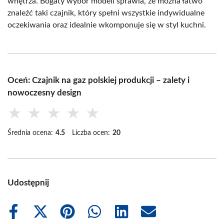
wnętrza. Bogaty wybór modeli sprawia, że można łatwo
znaleźć taki czajnik, który spełni wszystkie indywidualne
oczekiwania oraz idealnie wkomponuje się w styl kuchni.
Oceń: Czajnik na gaz polskiej produkcji – zalety i
nowoczesny design
★
★
★
★
★
Średnia ocena:
4.5
Liczba ocen:
20
Udostępnij
Share
Share
Share
Share
Share
Share
on
on
on
on
on
on