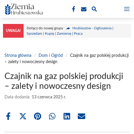
Przejdź
M
do
treści
Dołącz do nowej grupy
Hrubieszów - Ogłoszenia |
UWAGA!
Sprzedam | Kupię | Zamienię | Praca
Strona główna
/
Dom i Ogród
/
Czajnik na gaz polskiej produkcji
– zalety i nowoczesny design
Czajnik na gaz polskiej produkcji
– zalety i nowoczesny design
Data dodania:
13 czerwca 2025 r.
Share
Share
Share
Share
Share
Share
on
on
on
on
on
on
Facebook
X
Pinterest
WhatsApp
LinkedIn
Email
(Twitter)