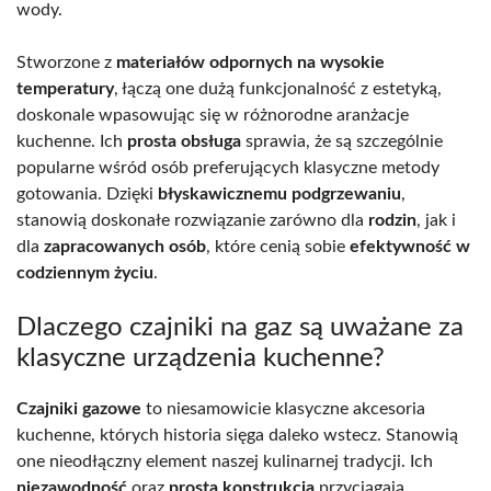
wody.
Stworzone z
materiałów odpornych na wysokie
temperatury
, łączą one dużą funkcjonalność z estetyką,
doskonale wpasowując się w różnorodne aranżacje
kuchenne. Ich
prosta obsługa
sprawia, że są szczególnie
popularne wśród osób preferujących klasyczne metody
gotowania. Dzięki
błyskawicznemu podgrzewaniu
,
stanowią doskonałe rozwiązanie zarówno dla
rodzin
, jak i
dla
zapracowanych osób
, które cenią sobie
efektywność w
codziennym życiu
.
Dlaczego czajniki na gaz są uważane za
klasyczne urządzenia kuchenne?
Czajniki gazowe
to niesamowicie klasyczne akcesoria
kuchenne, których historia sięga daleko wstecz. Stanowią
one nieodłączny element naszej kulinarnej tradycji. Ich
niezawodność
oraz
prosta konstrukcja
przyciągają