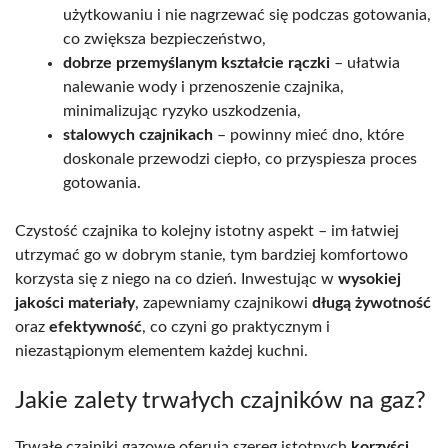
użytkowaniu i nie nagrzewać się podczas gotowania,
co zwiększa bezpieczeństwo,
dobrze przemyślanym kształcie rączki
– ułatwia
nalewanie wody i przenoszenie czajnika,
minimalizując ryzyko uszkodzenia,
stalowych czajnikach
– powinny mieć dno, które
doskonale przewodzi ciepło, co przyspiesza proces
gotowania.
Czystość czajnika to kolejny istotny aspekt – im łatwiej
utrzymać go w dobrym stanie, tym bardziej komfortowo
korzysta się z niego na co dzień. Inwestując w
wysokiej
jakości materiały
, zapewniamy czajnikowi
długą żywotność
oraz
efektywność
, co czyni go praktycznym i
niezastąpionym elementem każdej kuchni.
Jakie zalety trwałych czajników na gaz?
Trwałe czajniki gazowe oferują szereg istotnych
korzyści
,