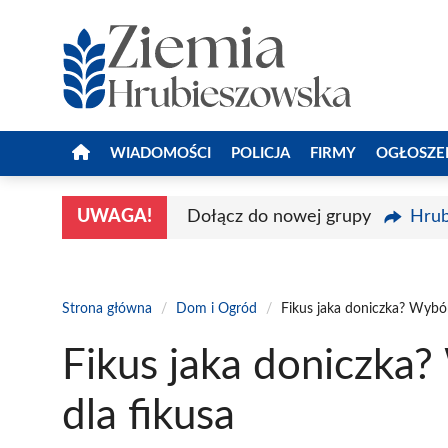
Przejdź
do
treści
WIADOMOŚCI
POLICJA
FIRMY
OGŁOSZE
UWAGA!
Dołącz do nowej grupy
Hrub
Strona główna
/
Dom i Ogród
/
Fikus jaka doniczka? Wybór
Fikus jaka doniczka?
dla fikusa