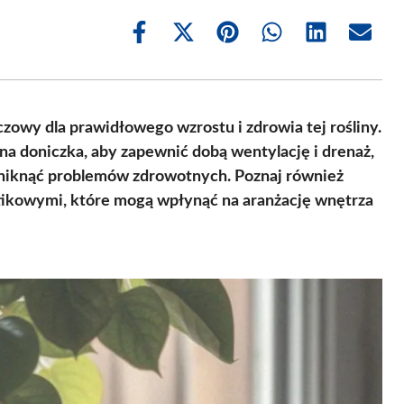
Share
Share
Share
Share
Share
Share
on
on
on
on
on
on
Facebook
X
Pinterest
WhatsApp
LinkedIn
Email
(Twitter)
czowy dla prawidłowego wzrostu i zdrowia tej rośliny.
na doniczka, aby zapewnić dobą wentylację i drenaż,
y uniknąć problemów zdrowotnych. Poznaj również
tikowymi, które mogą wpłynąć na aranżację wnętrza