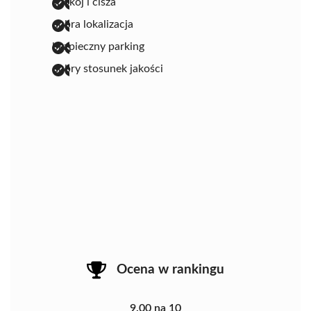
spokój i cisza
dobra lokalizacja
bezpieczny parking
dobry stosunek jakości
Ocena w rankingu
9.00 na 10