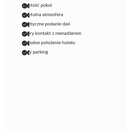
czystość pokoi
przytulna atmosfera
estetyczne podanie dań
dobry kontakt z menadżerem
dogodne położenie hotelu
duży parking