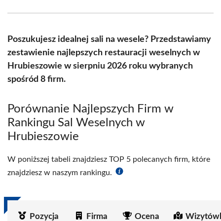
Facebook
X
Pinterest
WhatsApp
LinkedIn
Email
(Twitter)
Poszukujesz idealnej sali na wesele? Przedstawiamy
zestawienie najlepszych restauracji weselnych w
Hrubieszowie w sierpniu 2026 roku wybranych
spośród 8 firm.
Porównanie Najlepszych Firm w
Rankingu Sal Weselnych w
Hrubieszowie
W poniższej tabeli znajdziesz TOP 5 polecanych firm, które
znajdziesz w naszym rankingu.
Pozycja
Firma
Ocena
Wizytówk