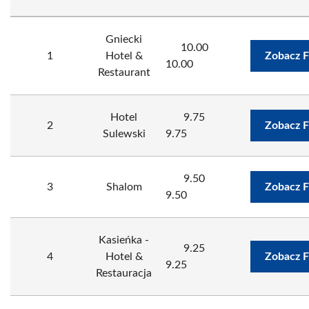
Gniecki
10.00
1
Hotel &
Zobacz F
10.00
Restaurant
Hotel
9.75
2
Zobacz F
Sulewski
9.75
9.50
3
Shalom
Zobacz F
9.50
Kasieńka -
9.25
4
Hotel &
Zobacz F
9.25
Restauracja