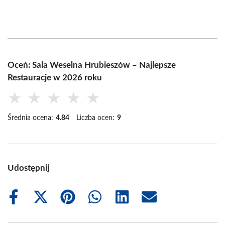
Oceń: Sala Weselna Hrubieszów – Najlepsze
Restauracje w 2026 roku
★
★
★
★
★
Średnia ocena:
4.84
Liczba ocen:
9
Udostępnij
Share
Share
Share
Share
Share
Share
on
on
on
on
on
on
Facebook
X
Pinterest
WhatsApp
LinkedIn
Email
(Twitter)