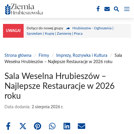
Przejdź
M
do
treści
Dołącz do nowej grupy
Hrubieszów - Ogłoszenia |
UWAGA!
Sprzedam | Kupię | Zamienię | Praca
Strona główna
/
Firmy
/
Imprezy, Rozrywka i Kultura
/
Sala
Weselna Hrubieszów – Najlepsze Restauracje w 2026 roku
Sala Weselna Hrubieszów –
Najlepsze Restauracje w 2026
roku
Data dodania:
2 sierpnia 2026 r.
Share
Share
Share
Share
Share
Share
on
on
on
on
on
on