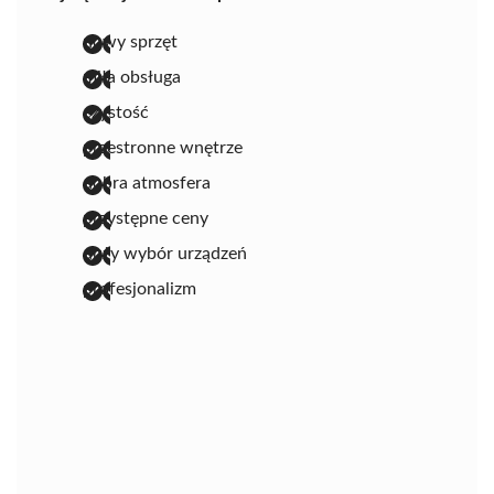
nowy sprzęt
miła obsługa
czystość
przestronne wnętrze
dobra atmosfera
przystępne ceny
duży wybór urządzeń
profesjonalizm