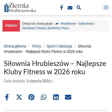
Przejdź
M
do
treści
Dołącz do nowej grupy
Hrubieszów - Ogłoszenia |
UWAGA!
Sprzedam | Kupię | Zamienię | Praca
Strona główna
/
Firmy
/
Sport i rekreacja
/
Siłownia
Hrubieszów – Najlepsze Kluby Fitness w 2026 roku
Siłownia Hrubieszów – Najlepsze
Kluby Fitness w 2026 roku
Data dodania:
3 sierpnia 2026 r.
Share
Share
Share
Share
Share
Share
on
on
on
on
on
on
Facebook
X
Pinterest
WhatsApp
LinkedIn
Email
(Twitter)