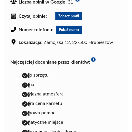
Liczba opinii w Google:
31
Czytaj opinie:
Zobacz profil
Numer telefonu:
Pokaż numer
Lokalizacja:
Zamojska 12, 22-500 Hrubieszów
Najczęściej doceniane przez klientów:
dużo sprzętu
sauna
przyjazna atmosfera
dobra cena karnetu
fachowa pomoc
klimatyczne miejsce
pełne wyposażenie siłowni