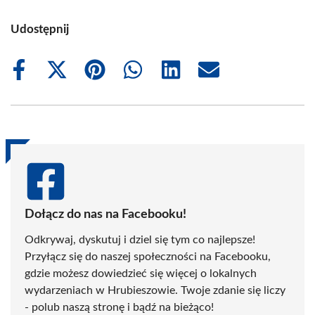
Udostępnij
Share
Share
Share
Share
Share
Share
on
on
on
on
on
on
Facebook
X
Pinterest
WhatsApp
LinkedIn
Email
(Twitter)
Dołącz do nas na Facebooku!
Odkrywaj, dyskutuj i dziel się tym co najlepsze!
Przyłącz się do naszej społeczności na Facebooku,
gdzie możesz dowiedzieć się więcej o lokalnych
wydarzeniach w Hrubieszowie. Twoje zdanie się liczy
- polub naszą stronę i bądź na bieżąco!