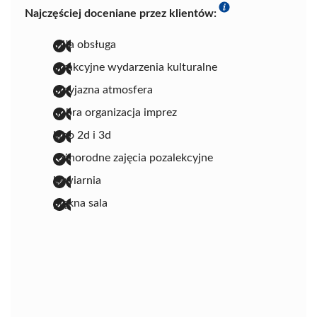
Najczęściej doceniane przez klientów:
miła obsługa
atrakcyjne wydarzenia kulturalne
przyjazna atmosfera
dobra organizacja imprez
kino 2d i 3d
różnorodne zajęcia pozalekcyjne
kawiarnia
piękna sala