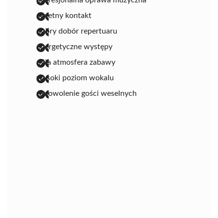
profesjonalna oprawa muzyczna
świetny kontakt
dobry dobór repertuaru
energetyczne występy
miła atmosfera zabawy
wysoki poziom wokalu
zadowolenie gości weselnych