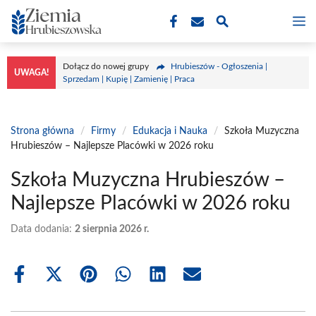
Przejdź
M
do
treści
Dołącz do nowej grupy
Hrubieszów - Ogłoszenia |
UWAGA!
Sprzedam | Kupię | Zamienię | Praca
Strona główna
/
Firmy
/
Edukacja i Nauka
/
Szkoła Muzyczna
Hrubieszów – Najlepsze Placówki w 2026 roku
Szkoła Muzyczna Hrubieszów –
Najlepsze Placówki w 2026 roku
Data dodania:
2 sierpnia 2026 r.
Share
Share
Share
Share
Share
Share
on
on
on
on
on
on
Facebook
X
Pinterest
WhatsApp
LinkedIn
Email
(Twitter)