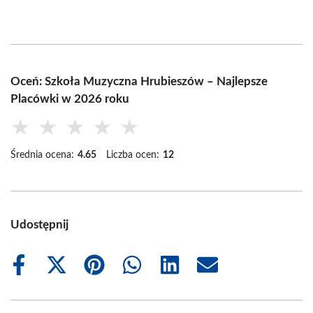
Oceń: Szkoła Muzyczna Hrubieszów – Najlepsze
Placówki w 2026 roku
★
★
★
★
★
Średnia ocena:
4.65
Liczba ocen:
12
Udostępnij
Share
Share
Share
Share
Share
Share
on
on
on
on
on
on
Facebook
X
Pinterest
WhatsApp
LinkedIn
Email
(Twitter)