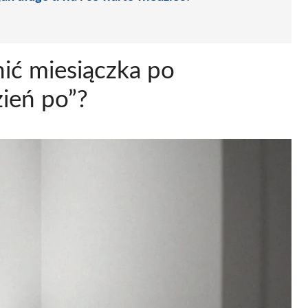
ić miesiączka po
zień po”?