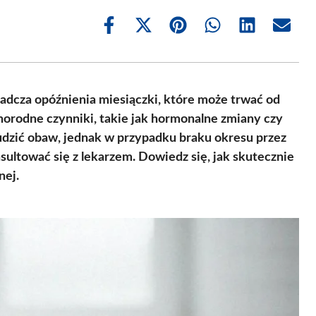
Share
Share
Share
Share
Share
Share
on
on
on
on
on
on
Facebook
X
Pinterest
WhatsApp
LinkedIn
Email
(Twitter)
wiadcza opóźnienia miesiączki, które może trwać od
norodne czynniki, takie jak hormonalne zmiany czy
udzić obaw, jednak w przypadku braku okresu przez
sultować się z lekarzem. Dowiedz się, jak skutecznie
nej.