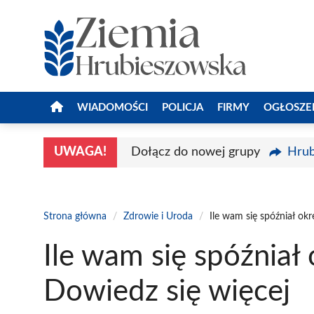
Przejdź
do
treści
WIADOMOŚCI
POLICJA
FIRMY
OGŁOSZE
UWAGA!
Dołącz do nowej grupy
Hrub
Strona główna
/
Zdrowie i Uroda
/
Ile wam się spóźniał okr
Ile wam się spóźniał 
Dowiedz się więcej