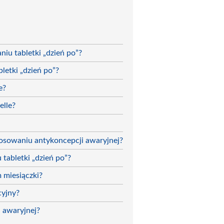
iu tabletki „dzień po”?
letki „dzień po”?
e?
elle?
tosowaniu antykoncepcji awaryjnej?
tabletki „dzień po”?
 miesiączki?
cyjny?
 awaryjnej?