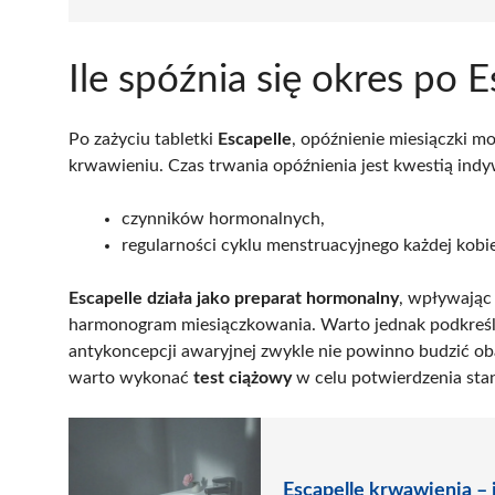
Ile spóźnia się okres po E
Po zażyciu tabletki
Escapelle
, opóźnienie miesiączki m
krwawieniu. Czas trwania opóźnienia jest kwestią indy
czynników hormonalnych,
regularności cyklu menstruacyjnego każdej kobie
Escapelle działa jako preparat hormonalny
, wpływając
harmonogram miesiączkowania. Warto jednak podkreśli
antykoncepcji awaryjnej zwykle nie powinno budzić obaw
warto wykonać
test ciążowy
w celu potwierdzenia sta
Escapelle krwawienia – 