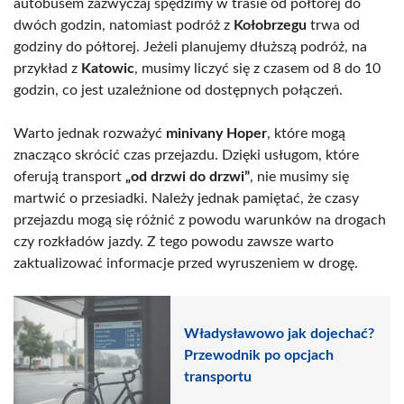
autobusem zazwyczaj spędzimy w trasie od półtorej do
dwóch godzin, natomiast podróż z
Kołobrzegu
trwa od
godziny do półtorej. Jeżeli planujemy dłuższą podróż, na
przykład z
Katowic
, musimy liczyć się z czasem od 8 do 10
godzin, co jest uzależnione od dostępnych połączeń.
Warto jednak rozważyć
minivany Hoper
, które mogą
znacząco skrócić czas przejazdu. Dzięki usługom, które
oferują transport
„od drzwi do drzwi”
, nie musimy się
martwić o przesiadki. Należy jednak pamiętać, że czasy
przejazdu mogą się różnić z powodu warunków na drogach
czy rozkładów jazdy. Z tego powodu zawsze warto
zaktualizować informacje przed wyruszeniem w drogę.
Władysławowo jak dojechać?
Przewodnik po opcjach
transportu