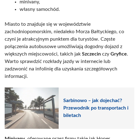
minivany,
własny samochód.
Miasto to znajduje się w województwie
zachodniopomorskim, niedaleko Morza Bałtyckiego, co
czyni je atrakcyjnym punktem dla turystów. Częste
połączenia autobusowe umożliwiają dogodny dojazd z
większych miejscowości, takich jak
Szczecin
czy
Gryfice
.
Warto sprawdzić rozkłady jazdy w internecie lub
zadzwonić na infolinię dla uzyskania szczegółowych
informacji.
Sarbinowo – jak dojechać?
Przewodnik po transportach i
biletach
Minivany
, oferowane przez firmy takie jak Hoper,