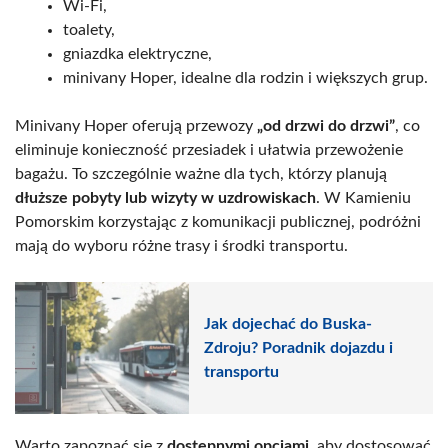
Wi-Fi,
toalety,
gniazdka elektryczne,
minivany Hoper, idealne dla rodzin i większych grup.
Minivany Hoper oferują przewozy
„od drzwi do drzwi”
, co
eliminuje konieczność przesiadek i ułatwia przewożenie
bagażu. To szczególnie ważne dla tych, którzy planują
dłuższe pobyty lub wizyty w uzdrowiskach
. W Kamieniu
Pomorskim korzystając z komunikacji publicznej, podróżni
mają do wyboru różne trasy i środki transportu.
Jak dojechać do Buska-
Zdroju? Poradnik dojazdu i
transportu
Warto zapoznać się z
dostępnymi opcjami
, aby dostosować