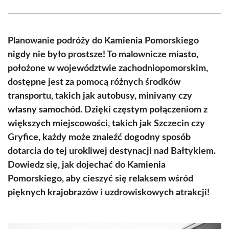
Facebook
X
Pinterest
WhatsApp
LinkedIn
Email
(Twitter)
Planowanie podróży do Kamienia Pomorskiego
nigdy nie było prostsze! To malownicze miasto,
położone w województwie zachodniopomorskim,
dostępne jest za pomocą różnych środków
transportu, takich jak autobusy, minivany czy
własny samochód. Dzięki częstym połączeniom z
większych miejscowości, takich jak Szczecin czy
Gryfice, każdy może znaleźć dogodny sposób
dotarcia do tej urokliwej destynacji nad Bałtykiem.
Dowiedz się, jak dojechać do Kamienia
Pomorskiego, aby cieszyć się relaksem wśród
pięknych krajobrazów i uzdrowiskowych atrakcji!