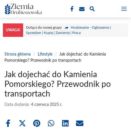
Przejdź
M
do
treści
Dołącz do nowej grupy
Hrubieszów - Ogłoszenia |
UWAGA!
Sprzedam | Kupię | Zamienię | Praca
Strona główna
/
Lifestyle
/
Jak dojechać do Kamienia
Pomorskiego? Przewodnik po transportach
Jak dojechać do Kamienia
Pomorskiego? Przewodnik po
transportach
Data dodania:
4 czerwca 2025 r.
Share
Share
Share
Share
Share
Share
on
on
on
on
on
on