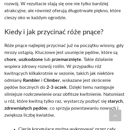
rozwój. W rezultacie stają się one nie tylko bardziej
atrakcyjne, ale również oferują długotrwałe piękno, które
cieszy oko w każdym ogrodzie.
Kiedy i jak przycinać róże pnące?
Róże pnące najlepiej przycinać już na początku wiosny, gdy
mrozy ustąpią. Kluczowe jest usunięcie pędów, które są
chore
,
uszkodzone
lub
przemarznięte
. Takie działanie
wspiera zdrowy rozwój roślin. W przypadku róż
kwitnących kilkakrotnie w sezonie, takich jak niektóre
odmiany
Rambler
i
Climber
, wskazane jest skrócenie
pędów bocznych do
2-3 oczek
. Dzięki temu następuje
silniejsze rozkrzewienie oraz obfitsze kwitnienie. Natomiast
u róż, które kwitną tylko raz, wystarczy pozbyć się
starych
,
zdrewniałych pędów
, co sprzyja powstawaniu nowych i
zwiększa liczbę kwiatów.
Cięcie korygujące można wykonywać przez cały