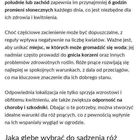
południe lub zachód
zapewnia im przynajmniej
6 godzin
promieni słonecznych
każdego dnia, co jest niezbędne dla
ich zdrowia i kwitnienia.
Choć częściowe zacienienie może być dopuszczalne, z
reguły wpływa negatywnie na liczbę kwiatów. Ważne jest,
aby unikać
miejsc, w których może gromadzić się woda
; jej
nadmiar często prowadzi do
gnicia korzeni
oraz innych
problemów zdrowotnych roślin. Róże pnące rozwijają się
najlepiej w spokojnych warunkach, z dala od przeciągów,
co ma kluczowe znaczenie dla ich dobrego stanu.
Odpowiednia lokalizacja nie tylko sprzyja wzrostowi i
obfitemu kwitnieniu, ale także zwiększa
odporność na
choroby i szkodniki
. Dbając o te potrzeby, można stworzyć
idealne warunki dla róż pnących, co z pewnością wpłynie
na ich wspaniały wygląd w ogrodzie.
Jaką glebę wybrać do sadzenia róż