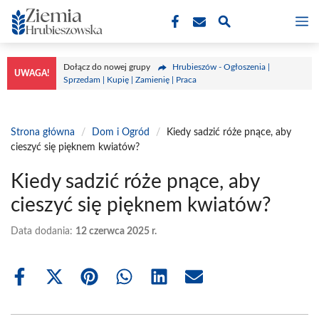
Przejdź
M
do
treści
Dołącz do nowej grupy
Hrubieszów - Ogłoszenia |
UWAGA!
Sprzedam | Kupię | Zamienię | Praca
Strona główna
/
Dom i Ogród
/
Kiedy sadzić róże pnące, aby
cieszyć się pięknem kwiatów?
Kiedy sadzić róże pnące, aby
cieszyć się pięknem kwiatów?
Data dodania:
12 czerwca 2025 r.
Share
Share
Share
Share
Share
Share
on
on
on
on
on
on
Facebook
X
Pinterest
WhatsApp
LinkedIn
Email
(Twitter)