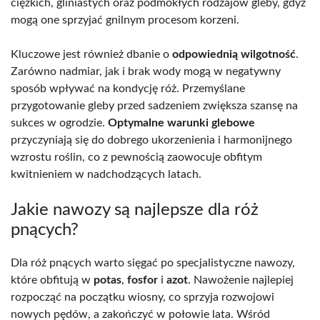
ciężkich, gliniastych oraz podmokłych rodzajów gleby, gdyż
mogą one sprzyjać gnilnym procesom korzeni.
Kluczowe jest również dbanie o
odpowiednią wilgotność
.
Zarówno nadmiar, jak i brak wody mogą w negatywny
sposób wpływać na kondycję róż. Przemyślane
przygotowanie gleby przed sadzeniem zwiększa szansę na
sukces w ogrodzie.
Optymalne warunki glebowe
przyczyniają się do dobrego ukorzenienia i harmonijnego
wzrostu roślin, co z pewnością zaowocuje obfitym
kwitnieniem w nadchodzących latach.
Jakie nawozy są najlepsze dla róż
pnących?
Dla róż pnących warto sięgać po specjalistyczne nawozy,
które obfitują w
potas
,
fosfor
i
azot
. Nawożenie najlepiej
rozpocząć na początku wiosny, co sprzyja rozwojowi
nowych pędów, a zakończyć w połowie lata. Wśród