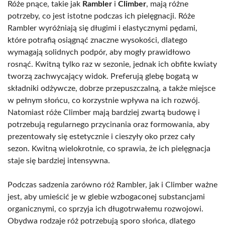
Róże pnące, takie jak
Rambler
i
Climber
, mają różne
potrzeby, co jest istotne podczas ich pielęgnacji. Róże
Rambler wyróżniają się długimi i elastycznymi pędami,
które potrafią osiągnąć znaczne wysokości, dlatego
wymagają solidnych podpór, aby mogły prawidłowo
rosnąć. Kwitną tylko raz w sezonie, jednak ich obfite kwiaty
tworzą zachwycający widok. Preferują glebę bogatą w
składniki odżywcze, dobrze przepuszczalną, a także miejsce
w pełnym słońcu, co korzystnie wpływa na ich rozwój.
Natomiast róże Climber mają bardziej zwartą budowę i
potrzebują regularnego przycinania oraz formowania, aby
prezentowały się estetycznie i cieszyły oko przez cały
sezon. Kwitną wielokrotnie, co sprawia, że ich pielęgnacja
staje się bardziej intensywna.
Podczas sadzenia zarówno róż Rambler, jak i Climber ważne
jest, aby umieścić je w glebie wzbogaconej substancjami
organicznymi, co sprzyja ich długotrwałemu rozwojowi.
Obydwa rodzaje róż potrzebują sporo słońca, dlatego