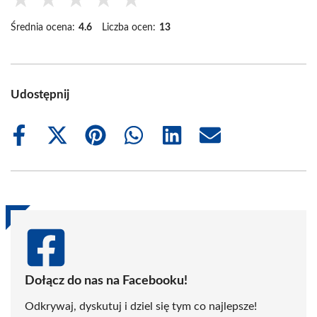
★
★
★
★
★
Średnia ocena:
4.6
Liczba ocen:
13
Udostępnij
Share
Share
Share
Share
Share
Share
on
on
on
on
on
on
Facebook
X
Pinterest
WhatsApp
LinkedIn
Email
(Twitter)
Dołącz do nas na Facebooku!
Odkrywaj, dyskutuj i dziel się tym co najlepsze!