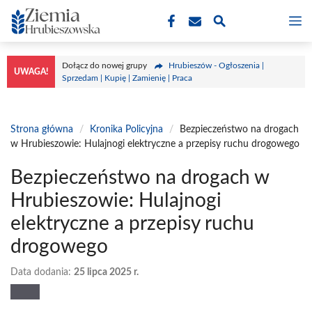
Przejdź
M
do
treści
Dołącz do nowej grupy
Hrubieszów - Ogłoszenia |
UWAGA!
Sprzedam | Kupię | Zamienię | Praca
Strona główna
/
Kronika Policyjna
/
Bezpieczeństwo na drogach
w Hrubieszowie: Hulajnogi elektryczne a przepisy ruchu drogowego
Bezpieczeństwo na drogach w
Hrubieszowie: Hulajnogi
elektryczne a przepisy ruchu
drogowego
Data dodania:
25 lipca 2025 r.