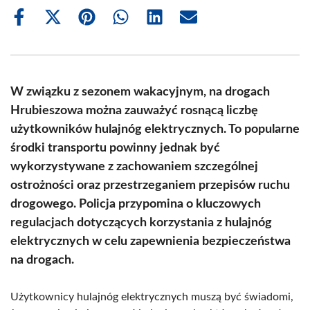
Share
Share
Share
Share
Share
Share
on
on
on
on
on
on
Facebook
X
Pinterest
WhatsApp
LinkedIn
Email
(Twitter)
W związku z sezonem wakacyjnym, na drogach
Hrubieszowa można zauważyć rosnącą liczbę
użytkowników hulajnóg elektrycznych. To popularne
środki transportu powinny jednak być
wykorzystywane z zachowaniem szczególnej
ostrożności oraz przestrzeganiem przepisów ruchu
drogowego. Policja przypomina o kluczowych
regulacjach dotyczących korzystania z hulajnóg
elektrycznych w celu zapewnienia bezpieczeństwa
na drogach.
Użytkownicy hulajnóg elektrycznych muszą być świadomi,