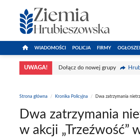
Przejdź
do
treści
WIADOMOŚCI
POLICJA
FIRMY
OGŁOSZE
UWAGA!
Dołącz do nowej grupy
Hrub
Strona główna
/
Kronika Policyjna
/
Dwa zatrzymania nietr
Dwa zatrzymania ni
w akcji „Trzeźwość” 