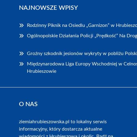
NAJNOWSZE WPISY
Rodzinny Piknik na Osiedlu „Garnizon” w Hrubiesz
Ogólnopolskie Działania Policji „Prędkość” Na Dr
Groźny szkodnik jesionów wykryty w pobliżu Polsk
Międzynarodowa Liga Europy Wschodniej w Celnoś
Hrubieszowie
O NAS
ziemiahrubieszowska.pl to lokalny serwis
informacyjny, który dostarcza aktualne
wiadomości z Hrubieszowa i okolic. Bądź na