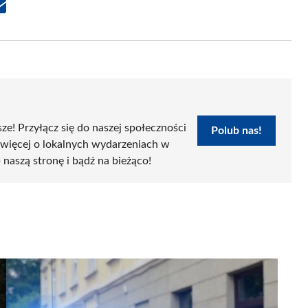
Share
on
Email
sze! Przyłącz się do naszej społeczności
Polub nas!
 więcej o lokalnych wydarzeniach w
 naszą stronę i bądź na bieżąco!