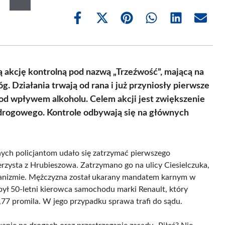
Share
Share
Share
Share
Share
Share
on
on
on
on
on
on
Facebook
X
Pinterest
WhatsApp
LinkedIn
Email
(Twitter)
 akcję kontrolną pod nazwą „Trzeźwość”, mającą na
. Działania trwają od rana i już przyniosły pierwsze
od wpływem alkoholu. Celem akcji jest zwiększenie
drogowego. Kontrole odbywają się na głównych
ch policjantom udało się zatrzymać pierwszego
erzysta z Hrubieszowa. Zatrzymano go na ulicy Ciesielczuka,
rganizmie. Mężczyzna został ukarany mandatem karnym w
był 50-letni kierowca samochodu marki Renault, który
77 promila. W jego przypadku sprawa trafi do sądu.