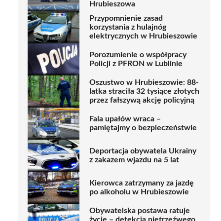
Hrubieszowa
Przypomnienie zasad
korzystania z hulajnóg
elektrycznych w Hrubieszowie
Porozumienie o współpracy
Policji z PFRON w Lublinie
Oszustwo w Hrubieszowie: 88-
latka straciła 32 tysiące złotych
przez fałszywą akcję policyjną
Fala upałów wraca –
pamiętajmy o bezpieczeństwie
Deportacja obywatela Ukrainy
z zakazem wjazdu na 5 lat
Kierowca zatrzymany za jazdę
po alkoholu w Hrubieszowie
Obywatelska postawa ratuje
życie – detekcja nietrzeźwego