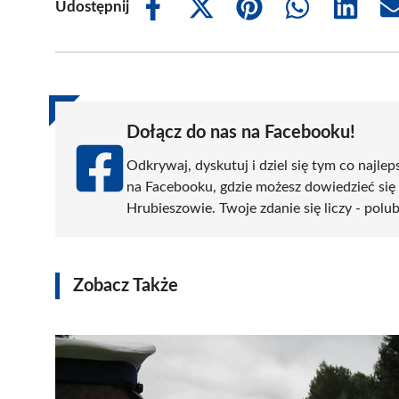
Udostępnij
Share
Share
Share
Share
Share
on
on
on
on
on
Facebook
X
Pinterest
WhatsApp
LinkedIn
(Twitter)
Dołącz do nas na Facebooku!
Odkrywaj, dyskutuj i dziel się tym co najlep
na Facebooku, gdzie możesz dowiedzieć się
Hrubieszowie. Twoje zdanie się liczy - polub
Zobacz Także