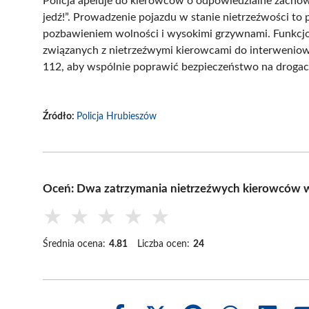
Policja apeluje do kierowców o odpowiedzialne zachowa
jedź!”. Prowadzenie pojazdu w stanie nietrzeźwości t
pozbawieniem wolności i wysokimi grzywnami. Funkcjo
związanych z nietrzeźwymi kierowcami do interweniow
112, aby wspólnie poprawić bezpieczeństwo na drogac
Źródło:
Policja Hrubieszów
Oceń: Dwa zatrzymania nietrzeźwych kierowców w
★
★
★
★
★
Średnia ocena:
4.81
Liczba ocen:
24