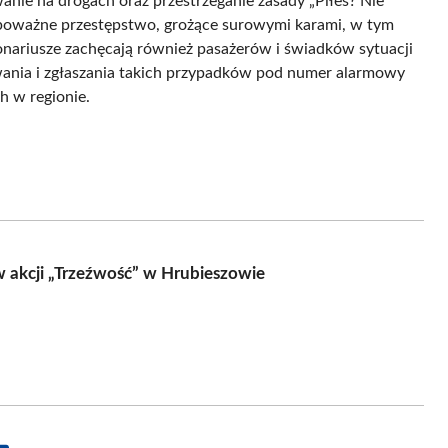
nie na drogach oraz przestrzeganie zasady „Piłeś? Nie
o poważne przestępstwo, grożące surowymi karami, w tym
nariusze zachęcają również pasażerów i świadków sytuacji
ania i zgłaszania takich przypadków pod numer alarmowy
h w regionie.
 akcji „Trzeźwość” w Hrubieszowie