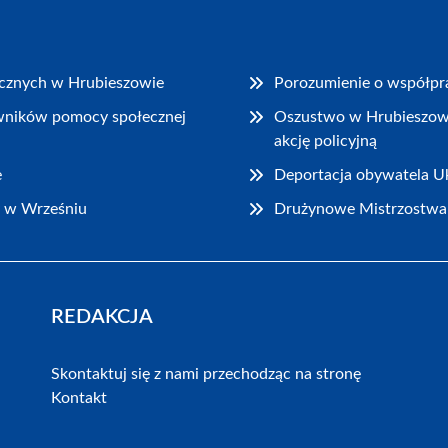
rycznych w Hrubieszowie
Porozumienie o współpra
wników pomocy społecznej
Oszustwo w Hrubieszowie:
akcję policyjną
e
Deportacja obywatela Uk
y w Wrześniu
Drużynowe Mistrzostwa 
REDAKCJA
Skontaktuj się z nami przechodząc na stronę
Kontakt