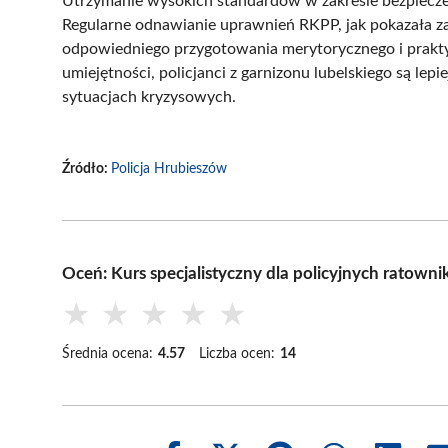
Utrzymanie wysokich standardów w zakresie bezpiecze
Regularne odnawianie uprawnień RKPP, jak pokazała z
odpowiedniego przygotowania merytorycznego i praktyc
umiejętności, policjanci z garnizonu lubelskiego są le
sytuacjach kryzysowych.
Źródło:
Policja Hrubieszów
Oceń: Kurs specjalistyczny dla policyjnych ratown
★
★
★
★
★
Średnia ocena:
4.57
Liczba ocen:
14