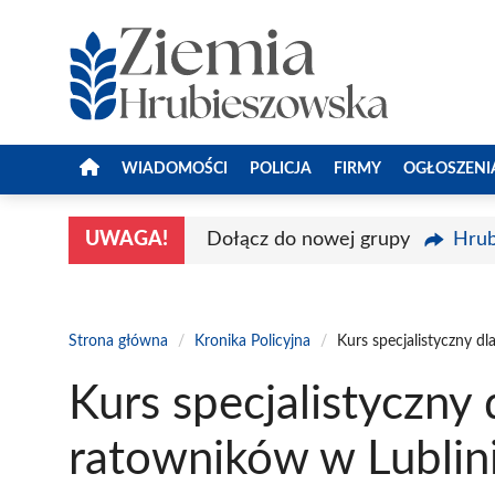
Przejdź
do
treści
WIADOMOŚCI
POLICJA
FIRMY
OGŁOSZENI
UWAGA!
Dołącz do nowej grupy
Hrub
Strona główna
/
Kronika Policyjna
/
Kurs specjalistyczny d
Kurs specjalistyczny 
ratowników w Lublin