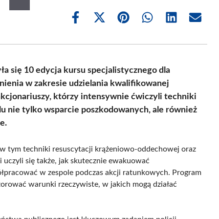
Share
Share
Share
Share
Share
Share
on
on
on
on
on
on
Facebook
X
Pinterest
WhatsApp
LinkedIn
Email
(Twitter)
ła się 10 edycja kursu specjalistycznego dla
nienia w zakresie udzielania kwalifikowanej
kcjonariuszy, którzy intensywnie ćwiczyli techniki
elu nie tylko wsparcie poszkodowanych, ale również
e.
 w tym techniki resuscytacji krążeniowo-oddechowej oraz
uczyli się także, jak skutecznie ewakuować
ółpracować w zespole podczas akcji ratunkowych. Program
wzorować warunki rzeczywiste, w jakich mogą działać