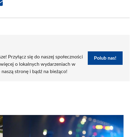
Share
on
Email
sze! Przyłącz się do naszej społeczności
Polub nas!
 więcej o lokalnych wydarzeniach w
 naszą stronę i bądź na bieżąco!