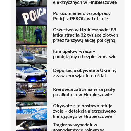
elektrycznych w Hrubieszowie
Porozumienie o współpracy
Policji z PFRON w Lublinie
Oszustwo w Hrubieszowie: 88-
latka straciła 32 tysiące złotych
przez fałszywą akcję policyjną
Fala upałów wraca –
pamiętajmy o bezpieczeństwie
Deportacja obywatela Ukrainy
z zakazem wjazdu na 5 lat
Kierowca zatrzymany za jazdę
po alkoholu w Hrubieszowie
Obywatelska postawa ratuje
życie – detekcja nietrzeźwego
kierującego w Hrubieszowie
Tragiczny wypadek w
gospodarstwie rolnym w