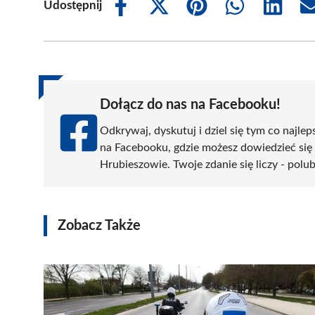
Udostępnij
Share
Share
Share
Share
Share
on
on
on
on
on
Facebook
X
Pinterest
WhatsApp
LinkedIn
(Twitter)
Dołącz do nas na Facebooku!
Odkrywaj, dyskutuj i dziel się tym co najlep
na Facebooku, gdzie możesz dowiedzieć się
Hrubieszowie. Twoje zdanie się liczy - polub
Zobacz Także