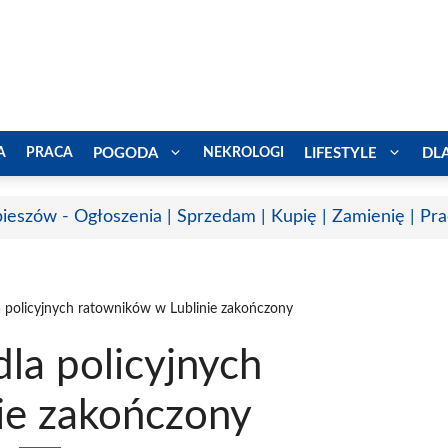
A
PRACA
POGODA
NEKROLOGI
LIFESTYLE
DL
ieszów - Ogłoszenia | Sprzedam | Kupię | Zamienię | Pr
la policyjnych ratowników w Lublinie zakończony
dla policyjnych
ie zakończony