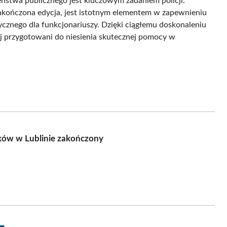
ństwa publicznego jest kluczowym zadaniem policji.
akończona edycja, jest istotnym elementem w zapewnieniu
znego dla funkcjonariuszy. Dzięki ciągłemu doskonaleniu
piej przygotowani do niesienia skutecznej pomocy w
ików w Lublinie zakończony