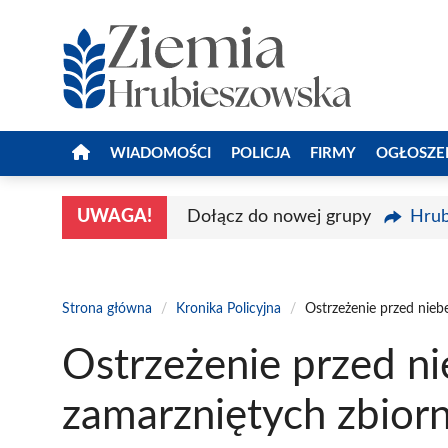
Przejdź
do
treści
WIADOMOŚCI
POLICJA
FIRMY
OGŁOSZE
UWAGA!
Dołącz do nowej grupy
Hrub
Strona główna
/
Kronika Policyjna
/
Ostrzeżenie przed nie
Ostrzeżenie przed n
zamarzniętych zbior