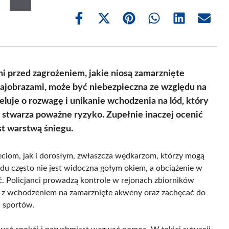
Share
Share
Share
Share
Share
Share
on
on
on
on
on
on
Facebook
X
Pinterest
WhatsApp
LinkedIn
Email
(Twitter)
 przed zagrożeniem, jakie niosą zamarznięte
rajobrazami, może być niebezpieczna ze względu na
eluje o rozwagę i unikanie wchodzenia na lód, który
i stwarza poważne ryzyko. Zupełnie inaczej ocenić
st warstwą śniegu.
ieciom, jak i dorosłym, zwłaszcza wędkarzom, którzy mogą
odu często nie jest widoczna gołym okiem, a obciążenie w
. Policjanci prowadzą kontrole w rejonach zbiorników
 z wchodzeniem na zamarznięte akweny oraz zachęcać do
 sportów.