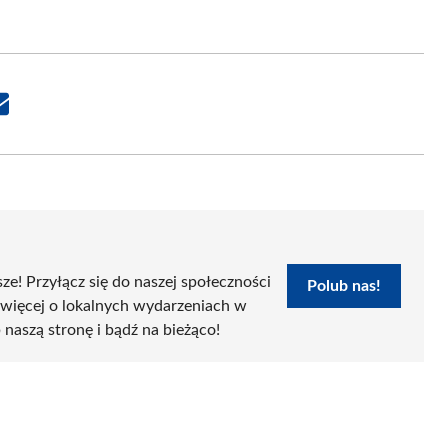
Share
on
Email
sze! Przyłącz się do naszej społeczności
Polub nas!
 więcej o lokalnych wydarzeniach w
 naszą stronę i bądź na bieżąco!