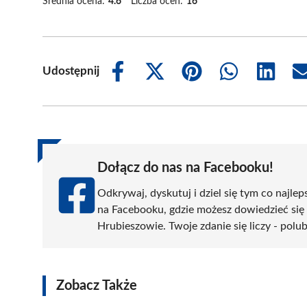
Średnia ocena:
4.6
Liczba ocen:
16
Udostępnij
Share
Share
Share
Share
Share
on
on
on
on
on
Facebook
X
Pinterest
WhatsApp
LinkedIn
(Twitter)
Dołącz do nas na Facebooku!
Odkrywaj, dyskutuj i dziel się tym co najlep
na Facebooku, gdzie możesz dowiedzieć się
Hrubieszowie. Twoje zdanie się liczy - polub
Zobacz Także