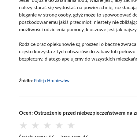
Jeżeli dojdzie do załamania lodu, ważne jest, aby zac
należy starać się wydostać na powierzchnię, rozkładając
bieganie w stronę osoby, gdyż może to spowodować do
poszkodowanemu jakiś przedmiot, niestety nie zbliżaj
możliwości udzielenia pomocy, kluczowe jest jak najsz
Rodzice oraz opiekunowie są proszeni o baczne zwracani
często korzysta z tych obszarów do zabaw lub połowu ry
bezpieczny, dlatego apelujemy do wszystkich mieszka
Źródło:
Policja Hrubieszów
Oceń: Ostrzeżenie przed niebezpieczeństwem na 
★
★
★
★
★