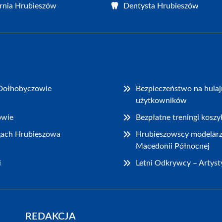
rnia Hrubieszów
Dentysta Hrubieszów
Dołhobyczowie
Bezpieczeństwo na hulaj
użytkowników
owie
Bezpłatne treningi kosz
ogach Hrubieszowa
Hrubieszowscy modelarze
Macedonii Północnej
i
Letni Odkrywcy – Artyst
REDAKCJA