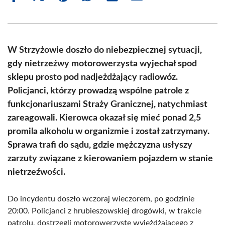
on
on
on
on
on
on
Facebook
X
Pinterest
WhatsApp
LinkedIn
Email
(Twitter)
W Strzyżowie doszło do niebezpiecznej sytuacji,
gdy nietrzeźwy motorowerzysta wyjechał spod
sklepu prosto pod nadjeżdżający radiowóz.
Policjanci, którzy prowadzą wspólne patrole z
funkcjonariuszami Straży Granicznej, natychmiast
zareagowali. Kierowca okazał się mieć ponad 2,5
promila alkoholu w organizmie i został zatrzymany.
Sprawa trafi do sądu, gdzie mężczyzna usłyszy
zarzuty związane z kierowaniem pojazdem w stanie
nietrzeźwości.
Do incydentu doszło wczoraj wieczorem, po godzinie
20:00. Policjanci z hrubieszowskiej drogówki, w trakcie
patrolu, dostrzegli motorowerzystę wyjeżdżającego z