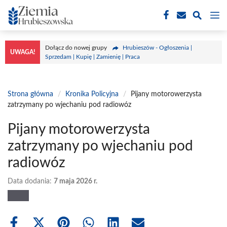
Przejdź
M
do
treści
Dołącz do nowej grupy
Hrubieszów - Ogłoszenia |
UWAGA!
Sprzedam | Kupię | Zamienię | Praca
Strona główna
/
Kronika Policyjna
/
Pijany motorowerzysta
zatrzymany po wjechaniu pod radiowóz
Pijany motorowerzysta
zatrzymany po wjechaniu pod
radiowóz
Data dodania:
7 maja 2026 r.
Share
Share
Share
Share
Share
Share