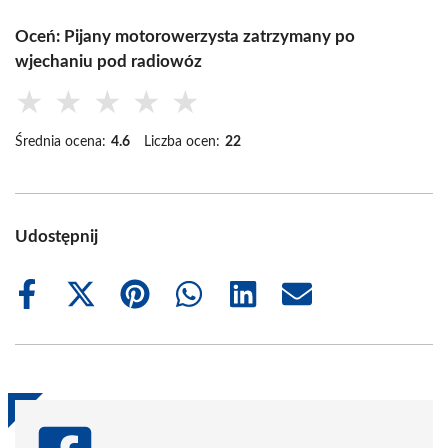
Oceń: Pijany motorowerzysta zatrzymany po
wjechaniu pod radiowóz
★
★
★
★
★
Średnia ocena:
4.6
Liczba ocen:
22
Udostępnij
Share
Share
Share
Share
Share
Share
on
on
on
on
on
on
Facebook
X
Pinterest
WhatsApp
LinkedIn
Email
(Twitter)