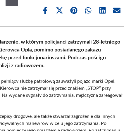
Share
Share
Share
Share
Share
Share
on
on
on
on
on
on
Facebook
X
Pinterest
WhatsApp
LinkedIn
Email
(Twitter)
rzenie, w którym policjanci zatrzymali 28-letniego
. Kierowca Opla, pomimo posiadanego zakazu
zkę przed funkcjonariuszami. Podczas pościgu
lizji z radiowozem.
 pełniący służbę patrolową zauważyli pojazd marki Opel,
 Kierowca nie zatrzymał się przed znakiem „STOP” przy
w. Na wydane sygnały do zatrzymania, mężczyzna zareagował
zepisy drogowe, ale także stwarzał zagrożenie dla innych
ewidywalnych manewrów w celu jego zatrzymania. Po
nia pomiędzy jego pojazdem a radiowozem. Po zatrzymaniu,