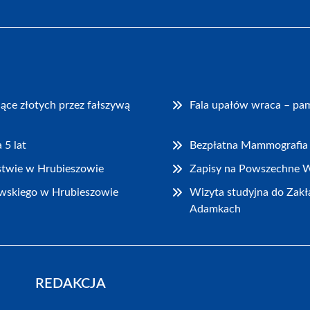
iące złotych przez fałszywą
Fala upałów wraca – pam
 5 lat
Bezpłatna Mammografia 
stwie w Hrubieszowie
Zapisy na Powszechne W
wskiego w Hrubieszowie
Wizyta studyjna do Za
Adamkach
REDAKCJA