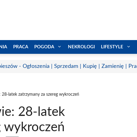
NIA
PRACA
POGODA
NEKROLOGI
LIFESTYLE
ieszów - Ogłoszenia | Sprzedam | Kupię | Zamienię | Pr
 28-latek zatrzymany za szereg wykroczeń
e: 28-latek
g wykroczeń