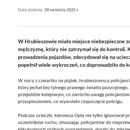
Data dodania:
28 września 2025 r.
W Hrubieszowie miało miejsce niebezpieczne zda
mężczyznę, który nie zatrzymał się do kontroli
prowadzenia pojazdów, zdecydował się na uciec
popełnił wiele wykroczeń, co doprowadziło do ko
W nocy z czwartku na piątek, hrubieszowscy policjanci
który jechał bez tylnego prawego światła pozycyjnego.
przejeździe kolejowym, co zwróciło uwagę policjantó
przyspieszeniem, co wywołało rozpoczęcie pościgu.
Podczas ucieczki, kierowca Opla nie tylko ignorował pr
uczestników ruchu, zmuszając policjantów do nieprz
kilkukrotnych próbach wyprzedzenia, doszło do zderze