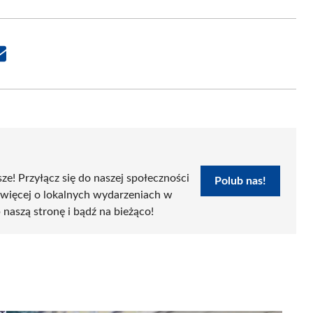
Share
on
Email
sze! Przyłącz się do naszej społeczności
Polub nas!
 więcej o lokalnych wydarzeniach w
 naszą stronę i bądź na bieżąco!