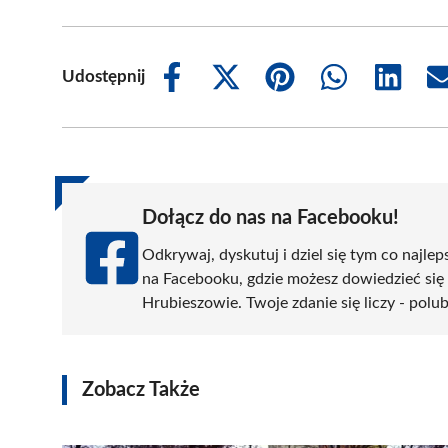
Udostępnij
Share
Share
Share
Share
Share
on
on
on
on
on
Facebook
X
Pinterest
WhatsApp
LinkedIn
(Twitter)
Dołącz do nas na Facebooku!
Odkrywaj, dyskutuj i dziel się tym co najlep
na Facebooku, gdzie możesz dowiedzieć się
Hrubieszowie. Twoje zdanie się liczy - polub
Zobacz Także