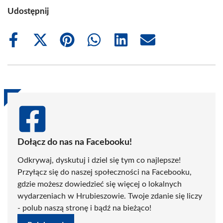
Udostępnij
Share
Share
Share
Share
Share
Share
on
on
on
on
on
on
Facebook
X
Pinterest
WhatsApp
LinkedIn
Email
(Twitter)
Dołącz do nas na Facebooku!
Odkrywaj, dyskutuj i dziel się tym co najlepsze!
Przyłącz się do naszej społeczności na Facebooku,
gdzie możesz dowiedzieć się więcej o lokalnych
wydarzeniach w Hrubieszowie. Twoje zdanie się liczy
- polub naszą stronę i bądź na bieżąco!