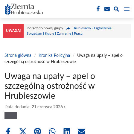
Przejdź
M
do
treści
Dołącz do nowej grupy
Hrubieszów - Ogłoszenia |
UWAGA!
Sprzedam | Kupię | Zamienię | Praca
Strona główna
/
Kronika Policyjna
/
Uwaga na upały – apel o
szczególną ostrożność w Hrubieszowie
Uwaga na upały – apel o
szczególną ostrożność w
Hrubieszowie
Data dodania:
21 czerwca 2026 r.
Share
Share
Share
Share
Share
Share