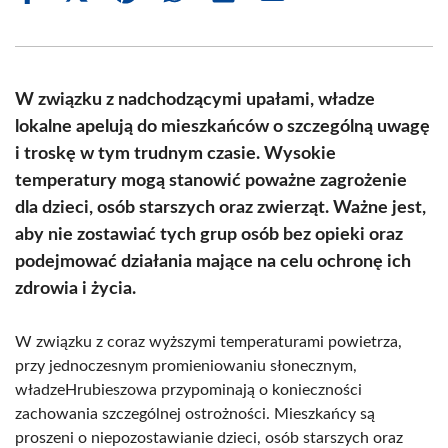
on
on
on
on
on
on
Facebook
X
Pinterest
WhatsApp
LinkedIn
Email
(Twitter)
W związku z nadchodzącymi upałami, władze
lokalne apelują do mieszkańców o szczególną uwagę
i troskę w tym trudnym czasie. Wysokie
temperatury mogą stanowić poważne zagrożenie
dla dzieci, osób starszych oraz zwierząt. Ważne jest,
aby nie zostawiać tych grup osób bez opieki oraz
podejmować działania mające na celu ochronę ich
zdrowia i życia.
W związku z coraz wyższymi temperaturami powietrza,
przy jednoczesnym promieniowaniu słonecznym,
władzeHrubieszowa przypominają o konieczności
zachowania szczególnej ostrożności. Mieszkańcy są
proszeni o niepozostawianie dzieci, osób starszych oraz