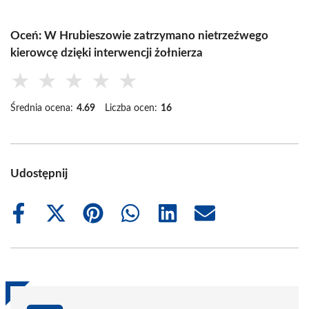
Oceń: W Hrubieszowie zatrzymano nietrzeźwego
kierowcę dzięki interwencji żołnierza
★
★
★
★
★
Średnia ocena:
4.69
Liczba ocen:
16
Udostępnij
Share
Share
Share
Share
Share
Share
on
on
on
on
on
on
Facebook
X
Pinterest
WhatsApp
LinkedIn
Email
(Twitter)