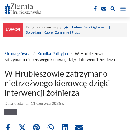
Przejdź
M
do
treści
Dołącz do nowej grupy
Hrubieszów - Ogłoszenia |
UWAGA!
Sprzedam | Kupię | Zamienię | Praca
Strona główna
/
Kronika Policyjna
/
W Hrubieszowie
zatrzymano nietrzeźwego kierowcę dzięki interwencji żołnierza
W Hrubieszowie zatrzymano
nietrzeźwego kierowcę dzięki
interwencji żołnierza
Data dodania:
11 czerwca 2026 r.
Share
Share
Share
Share
Share
Share