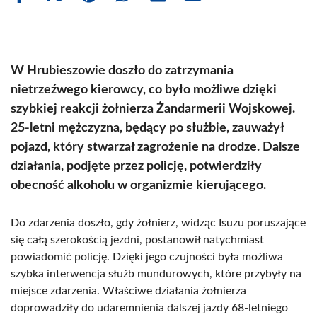
on
on
on
on
on
on
Facebook
X
Pinterest
WhatsApp
LinkedIn
Email
(Twitter)
W Hrubieszowie doszło do zatrzymania
nietrzeźwego kierowcy, co było możliwe dzięki
szybkiej reakcji żołnierza Żandarmerii Wojskowej.
25-letni mężczyzna, będący po służbie, zauważył
pojazd, który stwarzał zagrożenie na drodze. Dalsze
działania, podjęte przez policję, potwierdziły
obecność alkoholu w organizmie kierującego.
Do zdarzenia doszło, gdy żołnierz, widząc Isuzu poruszające
się całą szerokością jezdni, postanowił natychmiast
powiadomić policję. Dzięki jego czujności była możliwa
szybka interwencja służb mundurowych, które przybyły na
miejsce zdarzenia. Właściwe działania żołnierza
doprowadziły do udaremnienia dalszej jazdy 68-letniego