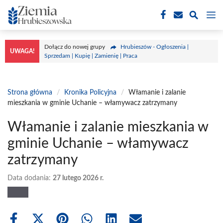
Przejdź
M
do
treści
Dołącz do nowej grupy
Hrubieszów - Ogłoszenia |
UWAGA!
Sprzedam | Kupię | Zamienię | Praca
Strona główna
/
Kronika Policyjna
/
Włamanie i zalanie
mieszkania w gminie Uchanie – włamywacz zatrzymany
Włamanie i zalanie mieszkania w
gminie Uchanie – włamywacz
zatrzymany
Data dodania:
27 lutego 2026 r.
Share
Share
Share
Share
Share
Share