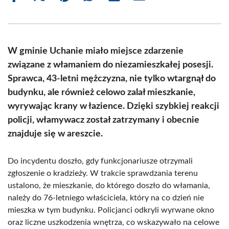
on
on
on
on
on
on
Facebook
X
Pinterest
WhatsApp
LinkedIn
Email
(Twitter)
W gminie Uchanie miało miejsce zdarzenie
związane z włamaniem do niezamieszkałej posesji.
Sprawca, 43-letni mężczyzna, nie tylko wtargnął do
budynku, ale również celowo zalał mieszkanie,
wyrywając krany w łazience. Dzięki szybkiej reakcji
policji, włamywacz został zatrzymany i obecnie
znajduje się w areszcie.
Do incydentu doszło, gdy funkcjonariusze otrzymali
zgłoszenie o kradzieży. W trakcie sprawdzania terenu
ustalono, że mieszkanie, do którego doszło do włamania,
należy do 76-letniego właściciela, który na co dzień nie
mieszka w tym budynku. Policjanci odkryli wyrwane okno
oraz liczne uszkodzenia wnętrza, co wskazywało na celowe