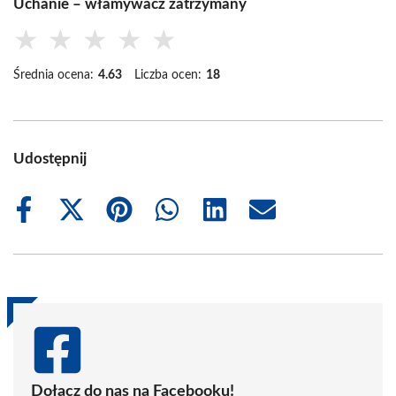
Uchanie – włamywacz zatrzymany
★
★
★
★
★
Średnia ocena:
4.63
Liczba ocen:
18
Udostępnij
Share
Share
Share
Share
Share
Share
on
on
on
on
on
on
Facebook
X
Pinterest
WhatsApp
LinkedIn
Email
(Twitter)
Dołącz do nas na Facebooku!