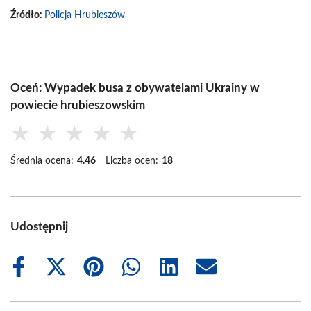
Źródło:
Policja Hrubieszów
Oceń: Wypadek busa z obywatelami Ukrainy w
powiecie hrubieszowskim
★
★
★
★
★
Średnia ocena:
4.46
Liczba ocen:
18
Udostępnij
Share
Share
Share
Share
Share
Share
on
on
on
on
on
on
Facebook
X
Pinterest
WhatsApp
LinkedIn
Email
(Twitter)