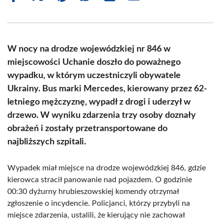
on
on
on
on
on
on
Facebook
X
Pinterest
WhatsApp
LinkedIn
Email
(Twitter)
W nocy na drodze wojewódzkiej nr 846 w
miejscowości Uchanie doszło do poważnego
wypadku, w którym uczestniczyli obywatele
Ukrainy. Bus marki Mercedes, kierowany przez 62-
letniego mężczyznę, wypadł z drogi i uderzył w
drzewo. W wyniku zdarzenia trzy osoby doznały
obrażeń i zostały przetransportowane do
najbliższych szpitali.
Wypadek miał miejsce na drodze wojewódzkiej 846, gdzie
kierowca stracił panowanie nad pojazdem. O godzinie
00:30 dyżurny hrubieszowskiej komendy otrzymał
zgłoszenie o incydencie. Policjanci, którzy przybyli na
miejsce zdarzenia, ustalili, że kierujący nie zachował