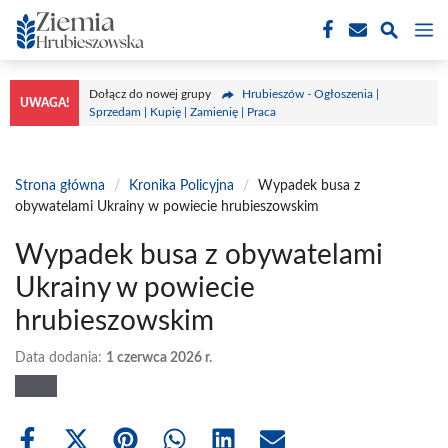
Przejdź
M
do
treści
Dołącz do nowej grupy
Hrubieszów - Ogłoszenia |
UWAGA!
Sprzedam | Kupię | Zamienię | Praca
Strona główna
/
Kronika Policyjna
/
Wypadek busa z
obywatelami Ukrainy w powiecie hrubieszowskim
Wypadek busa z obywatelami
Ukrainy w powiecie
hrubieszowskim
Data dodania:
1 czerwca 2026 r.
Share
Share
Share
Share
Share
Share