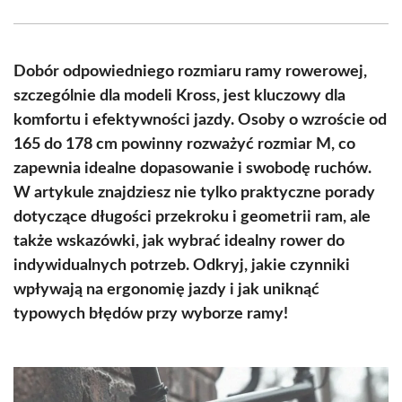
Facebook
X
Pinterest
WhatsApp
LinkedIn
Email
(Twitter)
Dobór odpowiedniego rozmiaru ramy rowerowej,
szczególnie dla modeli Kross, jest kluczowy dla
komfortu i efektywności jazdy. Osoby o wzroście od
165 do 178 cm powinny rozważyć rozmiar M, co
zapewnia idealne dopasowanie i swobodę ruchów.
W artykule znajdziesz nie tylko praktyczne porady
dotyczące długości przekroku i geometrii ram, ale
także wskazówki, jak wybrać idealny rower do
indywidualnych potrzeb. Odkryj, jakie czynniki
wpływają na ergonomię jazdy i jak uniknąć
typowych błędów przy wyborze ramy!