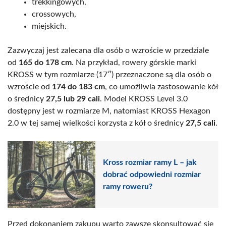
trekkingowych,
crossowych,
miejskich.
Zazwyczaj jest zalecana dla osób o wzroście w przedziale
od
165 do 178 cm
. Na przykład, rowery górskie marki
KROSS w tym rozmiarze (17″) przeznaczone są dla osób o
wzroście od
174 do 183 cm
, co umożliwia zastosowanie kół
o średnicy
27,5 lub 29 cali
. Model KROSS Level 3.0
dostępny jest w rozmiarze M, natomiast KROSS Hexagon
2.0 w tej samej wielkości korzysta z kół o średnicy
27,5 cali
.
Kross rozmiar ramy L – jak
dobrać odpowiedni rozmiar
ramy roweru?
Przed dokonaniem zakupu warto zawsze skonsultować się