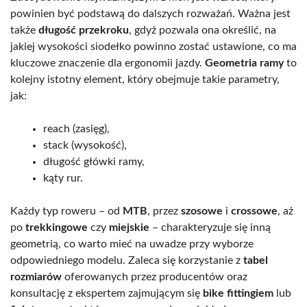
powinien być podstawą do dalszych rozważań. Ważna jest
także
długość przekroku
, gdyż pozwala ona określić, na
jakiej wysokości siodełko powinno zostać ustawione, co ma
kluczowe znaczenie dla ergonomii jazdy.
Geometria ramy
to
kolejny istotny element, który obejmuje takie parametry,
jak:
reach (zasięg),
stack (wysokość),
długość główki ramy,
kąty rur.
Każdy typ roweru – od
MTB
, przez
szosowe
i
crossowe
, aż
po
trekkingowe
czy
miejskie
– charakteryzuje się inną
geometrią, co warto mieć na uwadze przy wyborze
odpowiedniego modelu. Zaleca się korzystanie z
tabel
rozmiarów
oferowanych przez producentów oraz
konsultację z ekspertem zajmującym się
bike fittingiem
lub