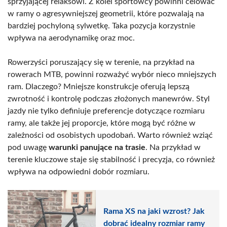
sprzyjającej relaksowi. Z kolei sportowcy powinni celować
w ramy o agresywniejszej geometrii, które pozwalają na
bardziej pochyloną sylwetkę. Taka pozycja korzystnie
wpływa na aerodynamikę oraz moc.
Rowerzyści poruszający się w terenie, na przykład na
rowerach MTB, powinni rozważyć wybór nieco mniejszych
ram. Dlaczego? Mniejsze konstrukcje oferują lepszą
zwrotność i kontrolę podczas złożonych manewrów. Styl
jazdy nie tylko definiuje preferencje dotyczące rozmiaru
ramy, ale także jej proporcje, które mogą być różne w
zależności od osobistych upodobań. Warto również wziąć
pod uwagę
warunki panujące na trasie
. Na przykład w
terenie kluczowe staje się stabilność i precyzja, co również
wpływa na odpowiedni dobór rozmiaru.
Rama XS na jaki wzrost? Jak
dobrać idealny rozmiar ramy