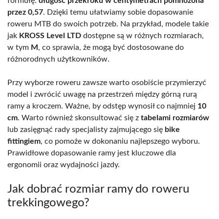
formułę:
długość przekroku w centymetrach pomnożona
przez 0,57
. Dzięki temu ułatwiamy sobie dopasowanie
roweru MTB do swoich potrzeb. Na przykład, modele takie
jak
KROSS Level LTD
dostępne są w różnych rozmiarach,
w tym
M
, co sprawia, że mogą być dostosowane do
różnorodnych użytkowników.
Przy wyborze roweru zawsze warto osobiście przymierzyć
model i zwrócić uwagę na przestrzeń między górną rurą
ramy a kroczem. Ważne, by odstęp wynosił co najmniej
10
cm
. Warto również skonsultować się z
tabelami rozmiarów
lub zasięgnąć rady specjalisty zajmującego się
bike
fittingiem
, co pomoże w dokonaniu najlepszego wyboru.
Prawidłowe dopasowanie ramy jest kluczowe dla
ergonomii oraz wydajności jazdy.
Jak dobrać rozmiar ramy do roweru
trekkingowego?