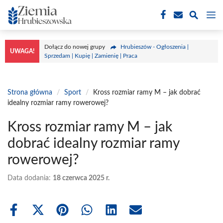
Przejdź
M
do
treści
Dołącz do nowej grupy
Hrubieszów - Ogłoszenia |
UWAGA!
Sprzedam | Kupię | Zamienię | Praca
Strona główna
/
Sport
/
Kross rozmiar ramy M – jak dobrać
idealny rozmiar ramy rowerowej?
Kross rozmiar ramy M – jak
dobrać idealny rozmiar ramy
rowerowej?
Data dodania:
18 czerwca 2025 r.
Share
Share
Share
Share
Share
Share
on
on
on
on
on
on