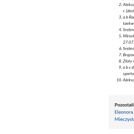
Aleksa
r. [do
a b R
taekwo
Srebrn
Mirosł
27.07.
Srebro
Brązow
Złoty 
a b c 
sporto
Aleksa
Pozostali
Eleonora
Mieczysł