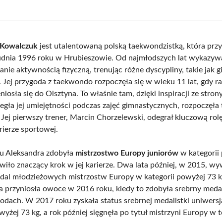
on
on
on
on
Facebook
X
Pinterest
What
(Twitter)
 Kowalczuk
jest utalentowaną polską taekwondzistką, która przy
udnia 1996 roku w Hrubieszowie. Od najmłodszych lat wykazyw
nie aktywnością fizyczną, trenując różne dyscypliny, takie jak g
. Jej przygoda z taekwondo rozpoczęła się w wieku 11 lat, gdy r
niosła się do Olsztyna. To właśnie tam, dzięki inspiracji ze strony
zegła jej umiejętności podczas zajęć gimnastycznych, rozpoczęła
Jej pierwszy trener, Marcin Chorzelewski, odegrał kluczową rolę
rierze sportowej.
u Aleksandra zdobyła
mistrzostwo Europy juniorów
w kategorii
owiło znaczący krok w jej karierze. Dwa lata później, w 2015, wy
al młodzieżowych mistrzostw Europy w kategorii powyżej 73 kg
a przyniosła owoce w 2016 roku, kiedy to zdobyła srebrny meda
dach. W 2017 roku zyskała status srebrnej medalistki uniwers
wyżej 73 kg, a rok później sięgnęła po tytuł mistrzyni Europy w t