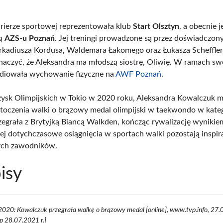
rierze sportowej reprezentowała klub
Start Olsztyn
, a obecnie j
ką
AZS-u Poznań
. Jej treningi prowadzone są przez doświadczon
rkadiusza Kordusa, Waldemara Łakomego oraz Łukasza Scheffle
naczyć, że Aleksandra ma młodszą siostrę, Oliwię. W ramach sw
udiowała wychowanie fizyczne na
AWF Poznań
.
zysk Olimpijskich w Tokio w 2020 roku, Aleksandra Kowalczuk m
toczenia walki o brązowy medal olimpijski w taekwondo w kateg
rzegrała z Brytyjką Biancą Walkden, kończąc rywalizację wyniki
 jej dotychczasowe osiągnięcia w sportach walki pozostają inspir
ych zawodników.
isy
2020: Kowalczuk przegrała walkę o brązowy medal [online], www.tvp.info, 27.
p 28.07.2021 r.]