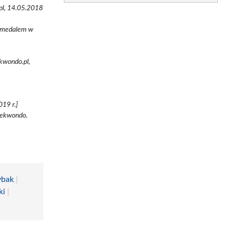
pl, 14.05.2018
m medalem w
kwondo.pl,
019 r.]
taekwondo.
ybak
|
ki
|