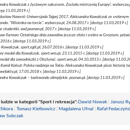
ndra Kowalczuk z życiowym sukcesem. Została mistrzynią Europy!. wyborcza.
stęp 11.03.2019 r.]
adosław Nawrot: Uniwersjada Tajpej 2017. Aleksandra Kowalczuk ze srebrny
ndo. "Wisienka na torcie". wyborcza.pl, 24.08.2017 r. [dostęp 11.03.2019 r.]
e studentki. awf.poznan.pl, 2017 r. [dostęp 11.03.2019 r.]
aw Furman: Ostatniego dnia zawodów jeszcze złoto i srebro w Groznym. pztae
2016 r. [dostęp 11.03.2019 r.]
 Kowalczuk. sport.egit.pl, 26.07.2016 r. [dostęp 11.03.2019 r.]
y medal dla Kowalczuk. sport.wm.pl, 23.11.2015 r. [dostęp 11.03.2019 r.]
medal dla zawodniczki z Olsztyna!. sport.wm.pl, 04.10.2013 r. [dostęp 11.03.2
d Kamil Kołsut: Polska nadzieja na Tokio. Aleksandra Kowalczuk pisze historię 
wefakty.pl, 17.05.2018 r. [dostęp 11.03.2019 r.]
ndra Kowalczuk – taekwondo olimpijskie. poznan.pl. [dostęp 11.03.2019 r.]
 ludzie w kategorii "Sport i rekreacja":
Dawid Nowak
|
Janusz R
 Sikora
|
Tomasz Kiełbowicz
|
Magdalena Ufnal
|
Rafał Fedaczyńs
aw Sobczak