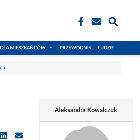
DLA MIESZKAŃCÓW
PRZEWODNIK
LUDZIE
aca
Aleksandra Kowalczuk
e
Share
Share