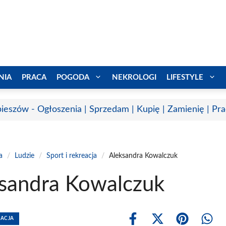
NIA
PRACA
POGODA
NEKROLOGI
LIFESTYLE
ieszów - Ogłoszenia | Sprzedam | Kupię | Zamienię | Pr
a
/
Ludzie
/
Sport i rekreacja
/
Aleksandra Kowalczuk
sandra Kowalczuk
EACJA
Share
Share
Share
Shar