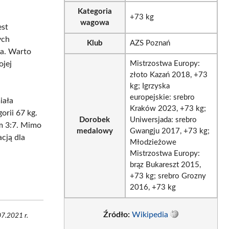
Kategoria
+73 kg
wagowa
est
ych
Klub
AZS Poznań
ra. Warto
ojej
Mistrzostwa Europy:
złoto Kazań 2018, +73
kg; Igrzyska
europejskie: srebro
iała
Kraków 2023, +73 kg;
orii 67 kg.
Dorobek
Uniwersjada: srebro
em 3:7. Mimo
medalowy
Gwangju 2017, +73 kg;
acją dla
Młodzieżowe
Mistrzostwa Europy:
brąz Bukareszt 2015,
+73 kg; srebro Grozny
2016, +73 kg
Źródło:
Wikipedia
07.2021 r.