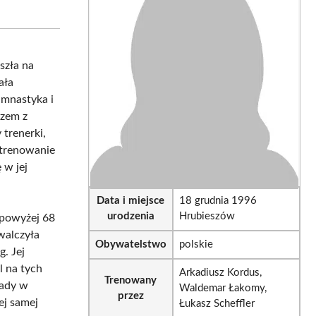
on
on
sApp
LinkedIn
Email
szła na
ała
imnastyka i
azem z
 trenerki,
 trenowanie
 w jej
Data i miejsce
18 grudnia 1996
urodzenia
Hrubieszów
 powyżej 68
walczyła
Obywatelstwo
polskie
. Jej
l na tych
Arkadiusz Kordus,
Trenowany
jady w
Waldemar Łakomy,
przez
ej samej
Łukasz Scheffler