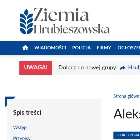
Przejdź
do
treści
WIADOMOŚCI
POLICJA
FIRMY
OGŁOSZE
UWAGA!
Dołącz do nowej grupy
Hrub
Strona główn
Alek
Spis treści
Wstęp
SPORT I REKR
Przypisy