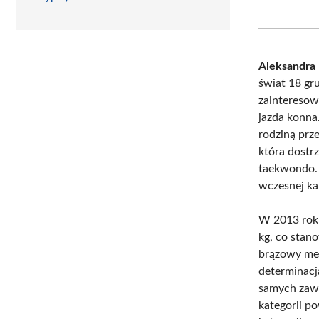
Aleksandra
świat 18 gr
zainteresowa
jazda konna
rodziną prze
która dostr
taekwondo. 
wczesnej ka
W 2013 rok
kg, co stan
brązowy med
determinacj
samych zawo
kategorii po