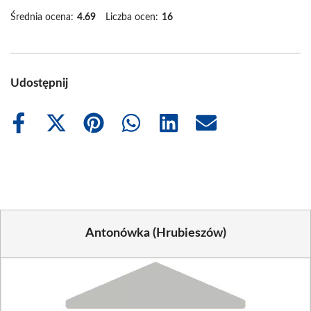
Średnia ocena:
4.69
Liczba ocen:
16
Udostępnij
Share
Share
Share
Share
Share
Share
on
on
on
on
on
on
Facebook
X
Pinterest
WhatsApp
LinkedIn
Email
(Twitter)
Antonówka (Hrubieszów)