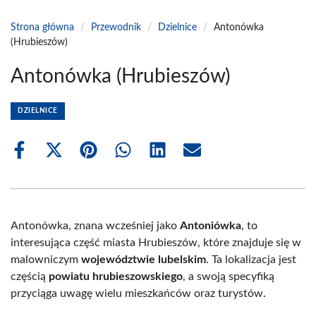
Strona główna
/
Przewodnik
/
Dzielnice
/
Antonówka
(Hrubieszów)
Antonówka (Hrubieszów)
DZIELNICE
Share
Share
Share
Share
Share
Share
on
on
on
on
on
on
Facebook
X
Pinterest
WhatsApp
LinkedIn
Email
(Twitter)
Antonówka, znana wcześniej jako
Antoniówka
, to
interesująca część miasta Hrubieszów, które znajduje się w
malowniczym
województwie lubelskim
. Ta lokalizacja jest
częścią
powiatu hrubieszowskiego
, a swoją specyfiką
przyciąga uwagę wielu mieszkańców oraz turystów.