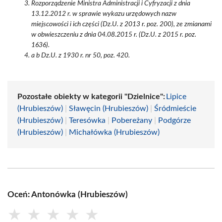
Rozporządzenie Ministra Administracji i Cyfryzacji z dnia
13.12.2012 r. w sprawie wykazu urzędowych nazw
miejscowości i ich części (Dz.U. z 2013 r. poz. 200), ze zmianami
w obwieszczeniu z dnia 04.08.2015 r. (Dz.U. z 2015 r. poz.
1636).
a b Dz.U. z 1930 r. nr 50, poz. 420.
Pozostałe obiekty w kategorii "Dzielnice":
Lipice
(Hrubieszów)
|
Sławęcin (Hrubieszów)
|
Śródmieście
(Hrubieszów)
|
Teresówka
|
Pobereżany
|
Podgórze
(Hrubieszów)
|
Michałówka (Hrubieszów)
Oceń: Antonówka (Hrubieszów)
★
★
★
★
★