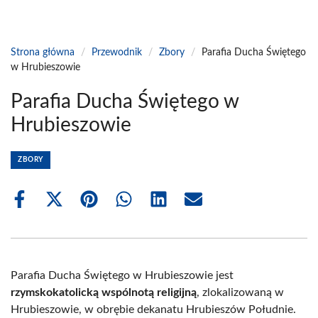
Strona główna
/
Przewodnik
/
Zbory
/
Parafia Ducha Świętego
w Hrubieszowie
Parafia Ducha Świętego w
Hrubieszowie
ZBORY
Share
Share
Share
Share
Share
Share
on
on
on
on
on
on
Facebook
X
Pinterest
WhatsApp
LinkedIn
Email
(Twitter)
Parafia Ducha Świętego w Hrubieszowie jest
rzymskokatolicką wspólnotą religijną
, zlokalizowaną w
Hrubieszowie, w obrębie dekanatu Hrubieszów Południe.