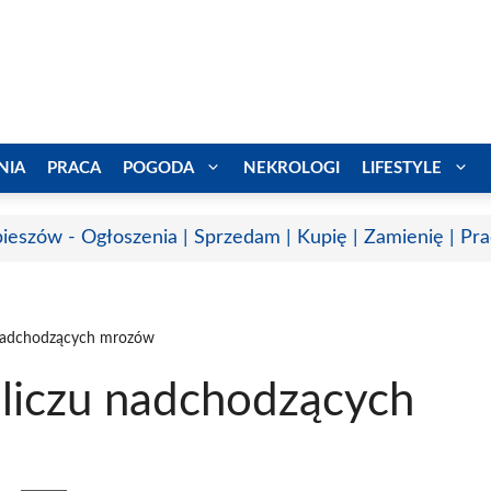
NIA
PRACA
POGODA
NEKROLOGI
LIFESTYLE
ieszów - Ogłoszenia | Sprzedam | Kupię | Zamienię | Pr
 nadchodzących mrozów
bliczu nadchodzących