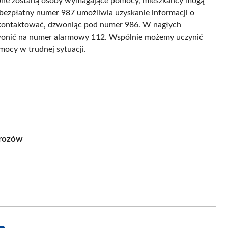
żone zostaną osoby wymagające pomocy, mieszkańcy mogą
bezpłatny numer 987 umożliwia uzyskanie informacji o
a kontaktować, dzwoniąc pod numer 986. W nagłych
zwonić na numer alarmowy 112. Wspólnie możemy uczynić
mocy w trudnej sytuacji.
mrozów