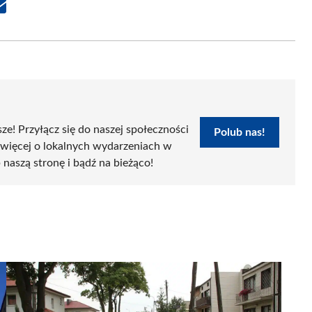
Share
on
Email
sze! Przyłącz się do naszej społeczności
Polub nas!
 więcej o lokalnych wydarzeniach w
 naszą stronę i bądź na bieżąco!