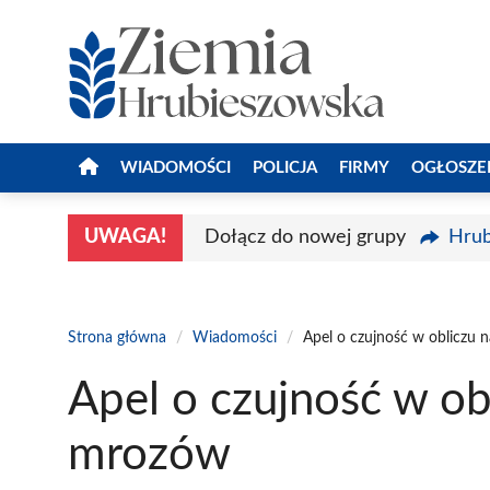
Przejdź
do
treści
WIADOMOŚCI
POLICJA
FIRMY
OGŁOSZE
UWAGA!
Dołącz do nowej grupy
Hrub
Strona główna
/
Wiadomości
/
Apel o czujność w obliczu
Apel o czujność w o
mrozów