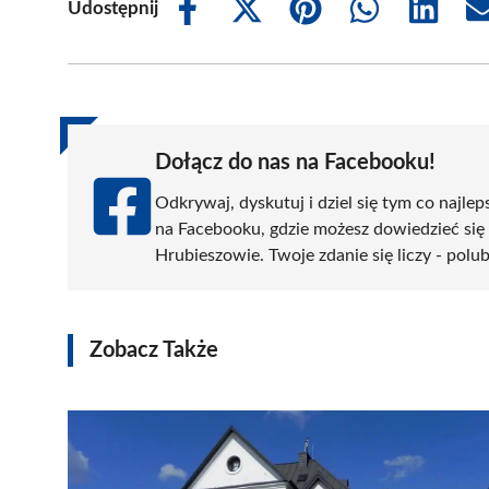
Udostępnij
Share
Share
Share
Share
Share
on
on
on
on
on
Facebook
X
Pinterest
WhatsApp
LinkedIn
(Twitter)
Dołącz do nas na Facebooku!
Odkrywaj, dyskutuj i dziel się tym co najlep
na Facebooku, gdzie możesz dowiedzieć się
Hrubieszowie. Twoje zdanie się liczy - polub
Zobacz Także