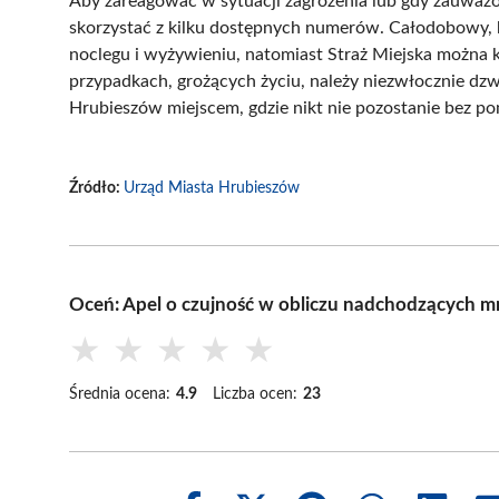
Aby zareagować w sytuacji zagrożenia lub gdy zauwa
skorzystać z kilku dostępnych numerów. Całodobowy, 
noclegu i wyżywieniu, natomiast Straż Miejska możn
przypadkach, grożących życiu, należy niezwłocznie d
Hrubieszów miejscem, gdzie nikt nie pozostanie bez po
Źródło:
Urząd Miasta Hrubieszów
Oceń: Apel o czujność w obliczu nadchodzących 
★
★
★
★
★
Średnia ocena:
4.9
Liczba ocen:
23