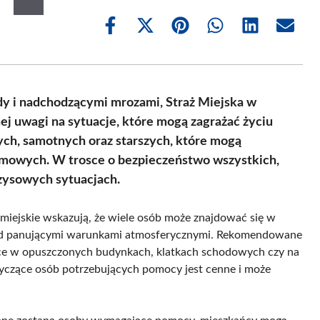
Share
Share
Share
Share
Share
Share
on
on
on
on
on
on
Facebook
X
Pinterest
WhatsApp
LinkedIn
Email
(Twitter)
 i nadchodzącymi mrozami, Straż Miejska w
 uwagi na sytuacje, które mogą zagrażać życiu
nych, samotnych oraz starszych, które mogą
mowych. W trosce o bezpieczeństwo wszystkich,
yzysowych sytuacjach.
y miejskie wskazują, że wiele osób może znajdować się w
rzed panującymi warunkami atmosferycznymi. Rekomendowane
ące w opuszczonych budynkach, klatkach schodowych czy na
yczące osób potrzebujących pomocy jest cenne i może