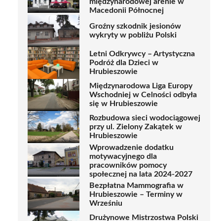
międzynarodowej arenie w
Macedonii Północnej
Groźny szkodnik jesionów
wykryty w pobliżu Polski
Letni Odkrywcy – Artystyczna
Podróż dla Dzieci w
Hrubieszowie
Międzynarodowa Liga Europy
Wschodniej w Celności odbyła
się w Hrubieszowie
Rozbudowa sieci wodociągowej
przy ul. Zielony Zakątek w
Hrubieszowie
Wprowadzenie dodatku
motywacyjnego dla
pracowników pomocy
społecznej na lata 2024-2027
Bezpłatna Mammografia w
Hrubieszowie – Terminy w
Wrześniu
Drużynowe Mistrzostwa Polski