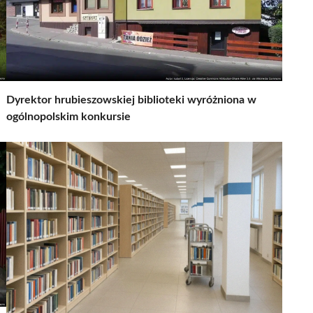
Dyrektor hrubieszowskiej biblioteki wyróżniona w
ogólnopolskim konkursie