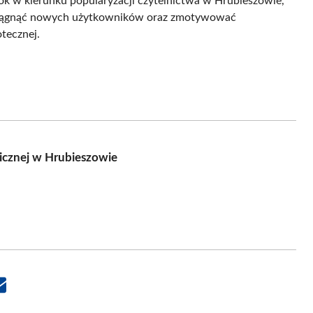
k w kierunku popularyzacji czytelnictwa w Hrubieszowie,
yciągnąć nowych użytkowników oraz zmotywować
tecznej.
licznej w Hrubieszowie
Share
on
Email