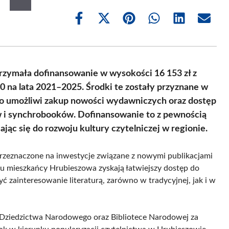
Share
Share
Share
Share
Share
Share
on
on
on
on
on
on
Facebook
X
Pinterest
WhatsApp
LinkedIn
Email
(Twitter)
rzymała dofinansowanie w wysokości 16 153 zł z
na lata 2021–2025. Środki te zostały przyznane w
 co umożliwi zakup nowości wydawniczych oraz dostęp
 i synchrobooków. Dofinansowanie to z pewnością
ając się do rozwoju kultury czytelniczej w regionie.
rzeznaczone na inwestycje związane z nowymi publikacjami
emu mieszkańcy Hrubieszowa zyskają łatwiejszy dostęp do
zainteresowanie literaturą, zarówno w tradycyjnej, jak i w
i Dziedzictwa Narodowego oraz Bibliotece Narodowej za