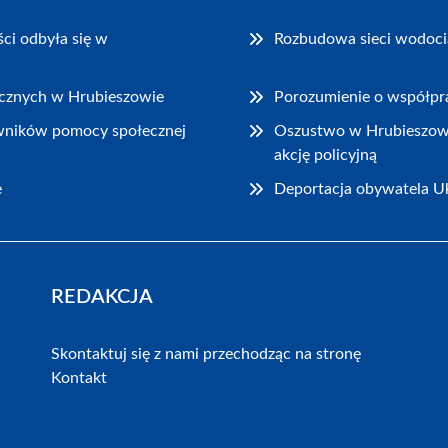
ci odbyła się w
Rozbudowa sieci wodocią
rycznych w Hrubieszowie
Porozumienie o współpra
wników pomocy społecznej
Oszustwo w Hrubieszowie:
akcję policyjną
e
Deportacja obywatela Uk
REDAKCJA
Skontaktuj się z nami przechodząc na stronę
Kontakt