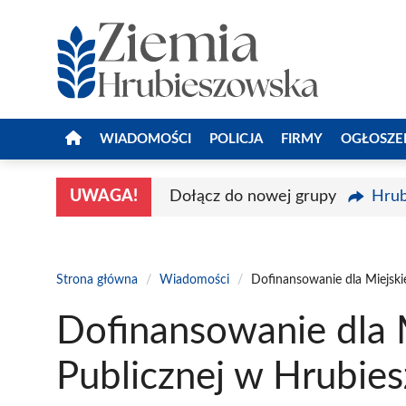
Przejdź
do
treści
WIADOMOŚCI
POLICJA
FIRMY
OGŁOSZE
UWAGA!
Dołącz do nowej grupy
Hrub
Strona główna
/
Wiadomości
/
Dofinansowanie dla Miejskie
Dofinansowanie dla M
Publicznej w Hrubie