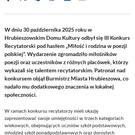
on
on
on
on
on
on
Facebook
X
Pinterest
WhatsApp
LinkedIn
Email
(Twitter)
W dniu 30 października 2025 roku w
Hrubieszowskim Domu Kultury odbył się III Konkurs
Recytatorski pod hasłem „Miłość i rodzina w poezji
polskiej”. Wydarzenie zgromadziło miłośników
poezji oraz uczestników z różnych placówek, którzy
wykazali się talentem recytatorskim. Patronat nad
konkursem objął Burmistrz Miasta Hrubieszowa, co
nadało mu dodatkowego znaczenia w lokalnej
społeczności.
W ramach konkursu recytatorzy mieli okazję
zaprezentować swoje umiejętności w trzech kategoriach
wiekowych, obejmujących uczniów szkół podstawowych,
młodzież szkół ponadpodstawowych oraz dorosłych