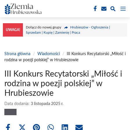
Przejdź
M
do
treści
Dołącz do nowej grupy
Hrubieszów - Ogłoszenia |
UWAGA!
Sprzedam | Kupię | Zamienię | Praca
Strona główna
/
Wiadomości
/
III Konkurs Recytatorski „Miłość i
rodzina w poezji polskiej” w Hrubieszowie
III Konkurs Recytatorski „Miłość i
rodzina w poezji polskiej” w
Hrubieszowie
Data dodania:
3 listopada 2025 r.
Share
Share
Share
Share
Share
Share