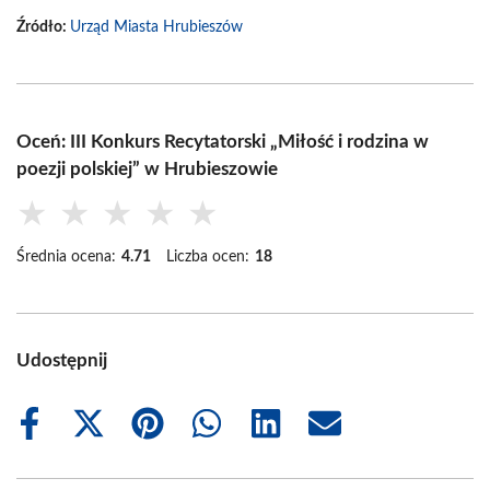
Źródło:
Urząd Miasta Hrubieszów
Oceń: III Konkurs Recytatorski „Miłość i rodzina w
poezji polskiej” w Hrubieszowie
★
★
★
★
★
Średnia ocena:
4.71
Liczba ocen:
18
Udostępnij
Share
Share
Share
Share
Share
Share
on
on
on
on
on
on
Facebook
X
Pinterest
WhatsApp
LinkedIn
Email
(Twitter)