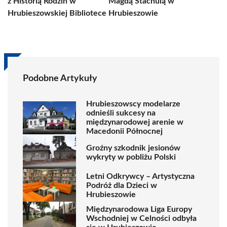
z Historią Rodzin w
Magdą Stachulą w
Hrubieszowskiej Bibliotece
Hrubieszowie
Podobne Artykuły
Hrubieszowscy modelarze
odnieśli sukcesy na
międzynarodowej arenie w
Macedonii Północnej
Groźny szkodnik jesionów
wykryty w pobliżu Polski
Letni Odkrywcy – Artystyczna
Podróż dla Dzieci w
Hrubieszowie
Międzynarodowa Liga Europy
Wschodniej w Celności odbyła