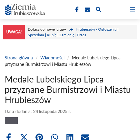
Przejdź
M
do
treści
Dołącz do nowej grupy
Hrubieszów - Ogłoszenia |
UWAGA!
Sprzedam | Kupię | Zamienię | Praca
Strona główna
/
Wiadomości
/
Medale Lubelskiego Lipca
przyznane Burmistrzowi i Miastu Hrubieszów
Medale Lubelskiego Lipca
przyznane Burmistrzowi i Miastu
Hrubieszów
Data dodania:
24 listopada 2025 r.
Share
Share
Share
Share
Share
Share