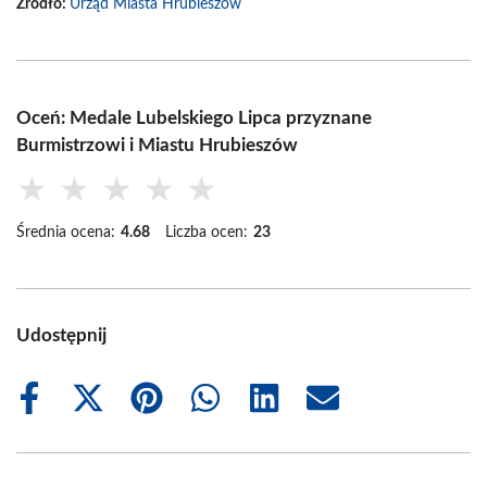
Źródło:
Urząd Miasta Hrubieszów
Oceń: Medale Lubelskiego Lipca przyznane
Burmistrzowi i Miastu Hrubieszów
★
★
★
★
★
Średnia ocena:
4.68
Liczba ocen:
23
Udostępnij
Share
Share
Share
Share
Share
Share
on
on
on
on
on
on
Facebook
X
Pinterest
WhatsApp
LinkedIn
Email
(Twitter)