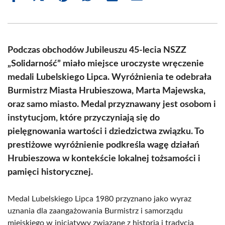
on
on
on
on
on
on
Facebook
X
Pinterest
WhatsApp
LinkedIn
Email
(Twitter)
Podczas obchodów Jubileuszu 45-lecia NSZZ
„Solidarność” miało miejsce uroczyste wręczenie
medali Lubelskiego Lipca. Wyróżnienia te odebrała
Burmistrz Miasta Hrubieszowa, Marta Majewska,
oraz samo miasto. Medal przyznawany jest osobom i
instytucjom, które przyczyniają się do
pielęgnowania wartości i dziedzictwa związku. To
prestiżowe wyróżnienie podkreśla wagę działań
Hrubieszowa w kontekście lokalnej tożsamości i
pamięci historycznej.
Medal Lubelskiego Lipca 1980 przyznano jako wyraz
uznania dla zaangażowania Burmistrz i samorządu
miejskiego w inicjatywy związane z historią i tradycją