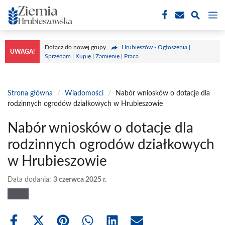
Przejdź
M
do
treści
Dołącz do nowej grupy
Hrubieszów - Ogłoszenia |
UWAGA!
Sprzedam | Kupię | Zamienię | Praca
Strona główna
/
Wiadomości
/
Nabór wniosków o dotacje dla
rodzinnych ogrodów działkowych w Hrubieszowie
Nabór wniosków o dotacje dla
rodzinnych ogrodów działkowych
w Hrubieszowie
Data dodania:
3 czerwca 2025 r.
Share
Share
Share
Share
Share
Share