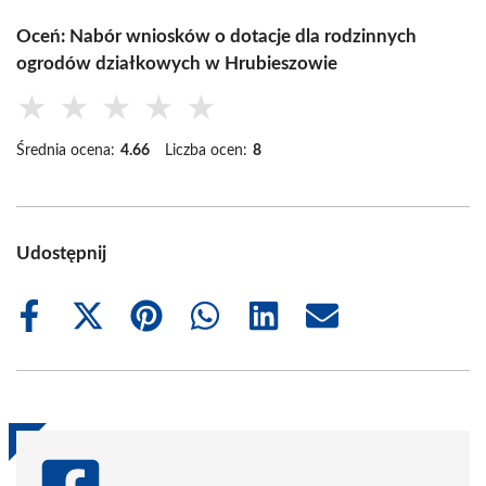
Oceń: Nabór wniosków o dotacje dla rodzinnych
ogrodów działkowych w Hrubieszowie
★
★
★
★
★
Średnia ocena:
4.66
Liczba ocen:
8
Udostępnij
Share
Share
Share
Share
Share
Share
on
on
on
on
on
on
Facebook
X
Pinterest
WhatsApp
LinkedIn
Email
(Twitter)