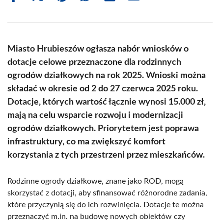
on
on
on
on
on
on
Facebook
X
Pinterest
WhatsApp
LinkedIn
Email
(Twitter)
Miasto Hrubieszów ogłasza nabór wniosków o
dotacje celowe przeznaczone dla rodzinnych
ogrodów działkowych na rok 2025. Wnioski można
składać w okresie od 2 do 27 czerwca 2025 roku.
Dotacje, których wartość łącznie wynosi 15.000 zł,
mają na celu wsparcie rozwoju i modernizacji
ogrodów działkowych. Priorytetem jest poprawa
infrastruktury, co ma zwiększyć komfort
korzystania z tych przestrzeni przez mieszkańców.
Rodzinne ogrody działkowe, znane jako ROD, mogą
skorzystać z dotacji, aby sfinansować różnorodne zadania,
które przyczynią się do ich rozwinięcia. Dotacje te można
przeznaczyć m.in. na budowę nowych obiektów czy