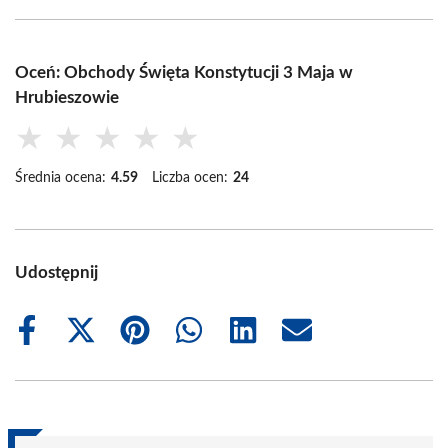
Oceń: Obchody Święta Konstytucji 3 Maja w
Hrubieszowie
★
★
★
★
★
Średnia ocena:
4.59
Liczba ocen:
24
Udostępnij
Share
Share
Share
Share
Share
Share
on
on
on
on
on
on
Facebook
X
Pinterest
WhatsApp
LinkedIn
Email
(Twitter)