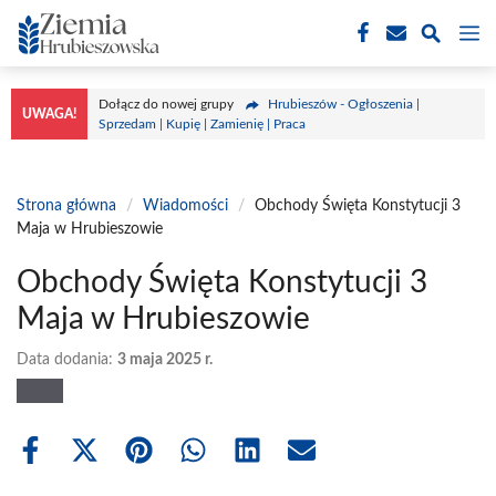
Przejdź
M
do
treści
Dołącz do nowej grupy
Hrubieszów - Ogłoszenia |
UWAGA!
Sprzedam | Kupię | Zamienię | Praca
Strona główna
/
Wiadomości
/
Obchody Święta Konstytucji 3
Maja w Hrubieszowie
Obchody Święta Konstytucji 3
Maja w Hrubieszowie
Data dodania:
3 maja 2025 r.
Share
Share
Share
Share
Share
Share
on
on
on
on
on
on
Facebook
X
Pinterest
WhatsApp
LinkedIn
Email