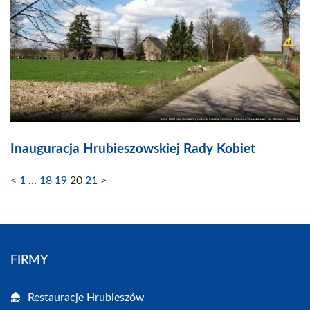
Inauguracja Hrubieszowskiej Rady Kobiet
<
1
…
18
19
20
21
>
FIRMY
Restauracje Hrubieszów