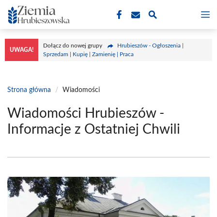
Przejdź
M
do
treści
Dołącz do nowej grupy
Hrubieszów - Ogłoszenia |
UWAGA!
Sprzedam | Kupię | Zamienię | Praca
Strona główna
/
Wiadomości
Wiadomości Hrubieszów -
Informacje z Ostatniej Chwili