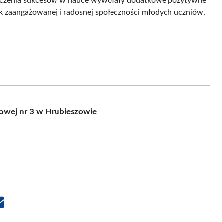
 życzenia sukcesów w nauce wywołały dodatkowe pozytywne
 zaangażowanej i radosnej społeczności młodych uczniów,
owej nr 3 w Hrubieszowie
Share
on
Email