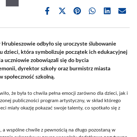
Share
Share
Share
Share
Share
Share
on
on
on
on
on
on
Facebook
X
Pinterest
WhatsApp
LinkedIn
Email
(Twitter)
w Hrubieszowie odbyło się uroczyste ślubowanie
u dzieci, która symbolizuje początek ich edukacyjnej
 uczniowie zobowiązali się do bycia
monii, dyrektor szkoły oraz burmistrz miasta
w społeczność szkolną.
ło, że była to chwila pełna emocji zarówno dla dzieci, jak i
zonej publiczności program artystyczny, w skład którego
ci miały okazję pokazać swoje talenty, co spotkało się z
, a wspólne chwile z pewnością na długo pozostaną w