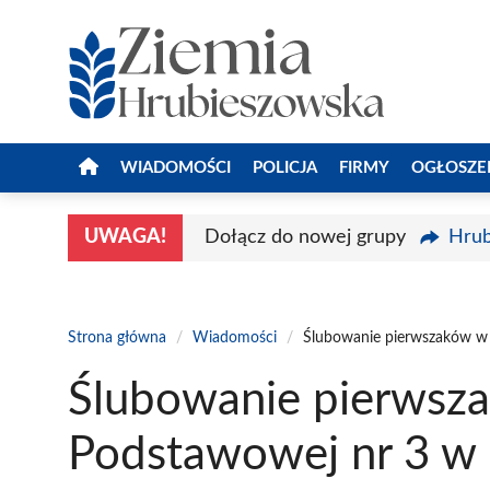
Przejdź
do
treści
WIADOMOŚCI
POLICJA
FIRMY
OGŁOSZE
UWAGA!
Dołącz do nowej grupy
Hrub
Strona główna
/
Wiadomości
/
Ślubowanie pierwszaków w 
Ślubowanie pierwsz
Podstawowej nr 3 w