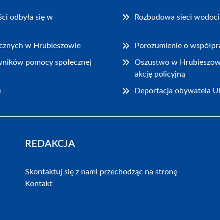
ci odbyła się w
Rozbudowa sieci wodocią
rycznych w Hrubieszowie
Porozumienie o współpra
wników pomocy społecznej
Oszustwo w Hrubieszowie:
akcję policyjną
e
Deportacja obywatela Uk
REDAKCJA
Skontaktuj się z nami przechodząc na stronę
Kontakt