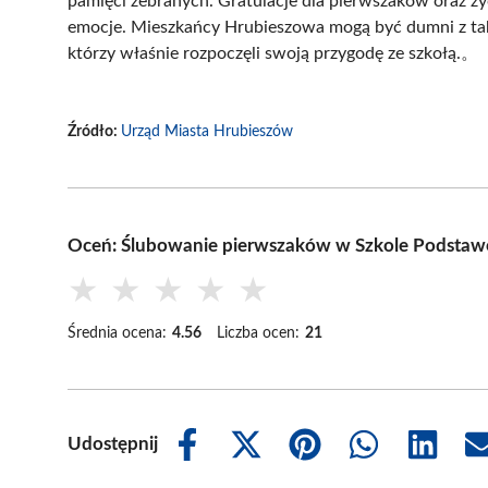
pamięci zebranych. Gratulacje dla pierwszaków oraz
emocje. Mieszkańcy Hrubieszowa mogą być dumni z tak
którzy właśnie rozpoczęli swoją przygodę ze szkołą.。
Źródło:
Urząd Miasta Hrubieszów
Oceń: Ślubowanie pierwszaków w Szkole Podstaw
★
★
★
★
★
Średnia ocena:
4.56
Liczba ocen:
21
Udostępnij
Share
Share
Share
Share
Share
on
on
on
on
on
Facebook
X
Pinterest
WhatsApp
LinkedIn