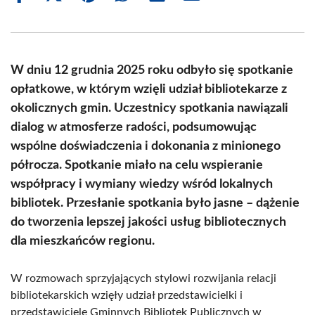
on
on
on
on
on
on
Facebook
X
Pinterest
WhatsApp
LinkedIn
Email
(Twitter)
W dniu 12 grudnia 2025 roku odbyło się spotkanie
opłatkowe, w którym wzięli udział bibliotekarze z
okolicznych gmin. Uczestnicy spotkania nawiązali
dialog w atmosferze radości, podsumowując
wspólne doświadczenia i dokonania z minionego
półrocza. Spotkanie miało na celu wspieranie
współpracy i wymiany wiedzy wśród lokalnych
bibliotek. Przesłanie spotkania było jasne – dążenie
do tworzenia lepszej jakości usług bibliotecznych
dla mieszkańców regionu.
W rozmowach sprzyjających stylowi rozwijania relacji
bibliotekarskich wzięły udział przedstawicielki i
przedstawiciele Gminnych Bibliotek Publicznych w