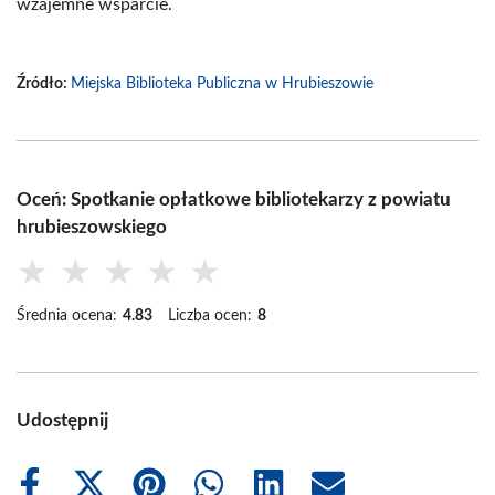
wzajemne wsparcie.
Źródło:
Miejska Biblioteka Publiczna w Hrubieszowie
Oceń: Spotkanie opłatkowe bibliotekarzy z powiatu
hrubieszowskiego
★
★
★
★
★
Średnia ocena:
4.83
Liczba ocen:
8
Udostępnij
Share
Share
Share
Share
Share
Share