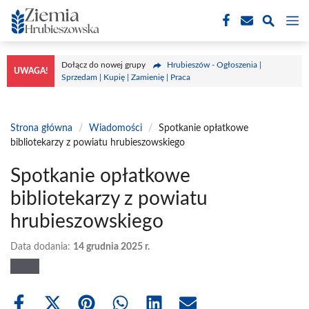
Przejdź
M
do
treści
Dołącz do nowej grupy
Hrubieszów - Ogłoszenia |
UWAGA!
Sprzedam | Kupię | Zamienię | Praca
Strona główna
/
Wiadomości
/
Spotkanie opłatkowe
bibliotekarzy z powiatu hrubieszowskiego
Spotkanie opłatkowe
bibliotekarzy z powiatu
hrubieszowskiego
Data dodania:
14 grudnia 2025 r.
Share
Share
Share
Share
Share
Share