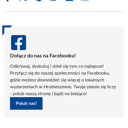
on
on
on
on
on
on
Facebook
X
Pinterest
WhatsApp
LinkedIn
Email
(Twitter)
Dołącz do nas na Facebooku!
Odkrywaj, dyskutuj i dziel się tym co najlepsze!
Przyłącz się do naszej społeczności na Facebooku,
gdzie możesz dowiedzieć się więcej o lokalnych
wydarzeniach w Hrubieszowie. Twoje zdanie się liczy
- polub naszą stronę i bądź na bieżąco!
Polub nas!