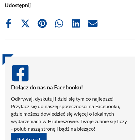
Udostępnij
Share
Share
Share
Share
Share
Share
on
on
on
on
on
on
Facebook
X
Pinterest
WhatsApp
LinkedIn
Email
(Twitter)
Dołącz do nas na Facebooku!
Odkrywaj, dyskutuj i dziel się tym co najlepsze!
Przyłącz się do naszej społeczności na Facebooku,
gdzie możesz dowiedzieć się więcej o lokalnych
wydarzeniach w Hrubieszowie. Twoje zdanie się liczy
- polub naszą stronę i bądź na bieżąco!
Polub nas!