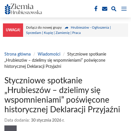
Przejdź
M
do
treści
Dołącz do nowej grupy
Hrubieszów - Ogłoszenia |
UWAGA!
Sprzedam | Kupię | Zamienię | Praca
Strona główna
/
Wiadomości
/
Styczniowe spotkanie
„Hrubieszów – dzielimy się wspomnieniami” poświęcone
historycznej Deklaracji Przyjaźni
Styczniowe spotkanie
„Hrubieszów – dzielimy się
wspomnieniami” poświęcone
historycznej Deklaracji Przyjaźni
Data dodania:
30 stycznia 2026 r.