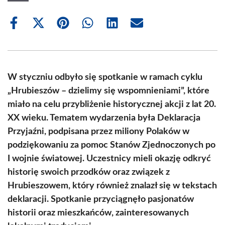
Share
Share
Share
Share
Share
Share
on
on
on
on
on
on
Facebook
X
Pinterest
WhatsApp
LinkedIn
Email
(Twitter)
W styczniu odbyło się spotkanie w ramach cyklu
„Hrubieszów – dzielimy się wspomnieniami”, które
miało na celu przybliżenie historycznej akcji z lat 20.
XX wieku. Tematem wydarzenia była Deklaracja
Przyjaźni, podpisana przez miliony Polaków w
podziękowaniu za pomoc Stanów Zjednoczonych po
I wojnie światowej. Uczestnicy mieli okazję odkryć
historię swoich przodków oraz związek z
Hrubieszowem, który również znalazł się w tekstach
deklaracji. Spotkanie przyciągnęło pasjonatów
historii oraz mieszkańców, zainteresowanych