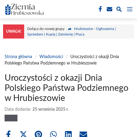
Przejdź
M
do
treści
Dołącz do nowej grupy
Hrubieszów - Ogłoszenia |
UWAGA!
Sprzedam | Kupię | Zamienię | Praca
Strona główna
/
Wiadomości
/
Uroczystości z okazji Dnia
Polskiego Państwa Podziemnego w Hrubieszowie
Uroczystości z okazji Dnia
Polskiego Państwa Podziemnego
w Hrubieszowie
Data dodania:
25 września 2025 r.
Share
Share
Share
Share
Share
Share