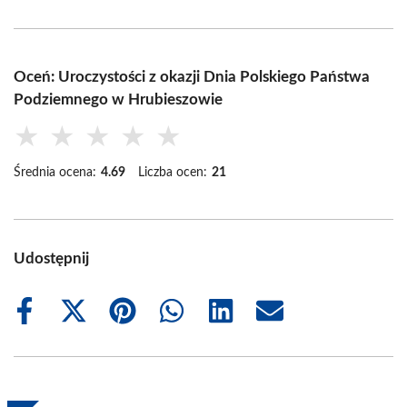
Oceń: Uroczystości z okazji Dnia Polskiego Państwa
Podziemnego w Hrubieszowie
★
★
★
★
★
Średnia ocena:
4.69
Liczba ocen:
21
Udostępnij
Share
Share
Share
Share
Share
Share
on
on
on
on
on
on
Facebook
X
Pinterest
WhatsApp
LinkedIn
Email
(Twitter)