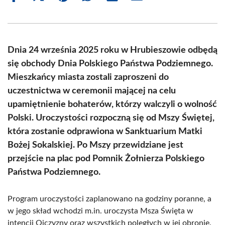
on
on
on
on
on
on
Facebook
X
Pinterest
WhatsApp
LinkedIn
Email
(Twitter)
Dnia 24 września 2025 roku w Hrubieszowie odbędą
się obchody Dnia Polskiego Państwa Podziemnego.
Mieszkańcy miasta zostali zaproszeni do
uczestnictwa w ceremonii mającej na celu
upamiętnienie bohaterów, którzy walczyli o wolność
Polski. Uroczystości rozpoczną się od Mszy Świętej,
która zostanie odprawiona w Sanktuarium Matki
Bożej Sokalskiej. Po Mszy przewidziane jest
przejście na plac pod Pomnik Żołnierza Polskiego
Państwa Podziemnego.
Program uroczystości zaplanowano na godziny poranne, a
w jego skład wchodzi m.in. uroczysta Msza Święta w
intencji Ojczyzny oraz wszystkich poległych w jej obronie.