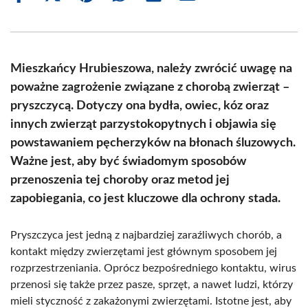
on
on
on
on
on
on
Facebook
X
Pinterest
WhatsApp
LinkedIn
Email
(Twitter)
Mieszkańcy Hrubieszowa, należy zwrócić uwagę na
poważne zagrożenie związane z chorobą zwierząt –
pryszczycą. Dotyczy ona bydła, owiec, kóz oraz
innych zwierząt parzystokopytnych i objawia się
powstawaniem pęcherzyków na błonach śluzowych.
Ważne jest, aby być świadomym sposobów
przenoszenia tej choroby oraz metod jej
zapobiegania, co jest kluczowe dla ochrony stada.
Pryszczyca jest jedną z najbardziej zaraźliwych chorób, a
kontakt między zwierzętami jest głównym sposobem jej
rozprzestrzeniania. Oprócz bezpośredniego kontaktu, wirus
przenosi się także przez pasze, sprzęt, a nawet ludzi, którzy
mieli styczność z zakażonymi zwierzętami. Istotne jest, aby