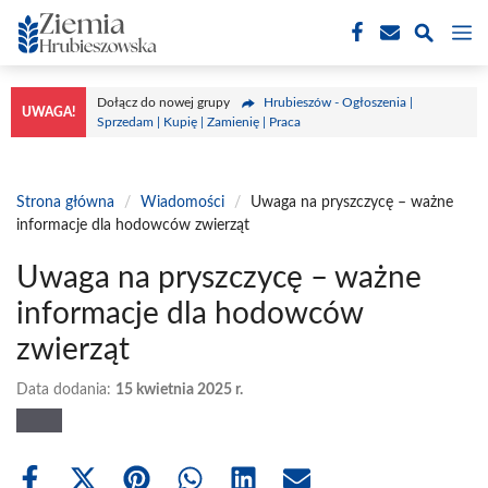
Przejdź
M
do
treści
Dołącz do nowej grupy
Hrubieszów - Ogłoszenia |
UWAGA!
Sprzedam | Kupię | Zamienię | Praca
Strona główna
/
Wiadomości
/
Uwaga na pryszczycę – ważne
informacje dla hodowców zwierząt
Uwaga na pryszczycę – ważne
informacje dla hodowców
zwierząt
Data dodania:
15 kwietnia 2025 r.
Share
Share
Share
Share
Share
Share