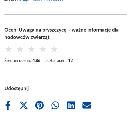
Oceń: Uwaga na pryszczycę – ważne informacje dla
hodowców zwierząt
★
★
★
★
★
Średnia ocena:
4.86
Liczba ocen:
12
Udostępnij
Share
Share
Share
Share
Share
Share
on
on
on
on
on
on
Facebook
X
Pinterest
WhatsApp
LinkedIn
Email
(Twitter)