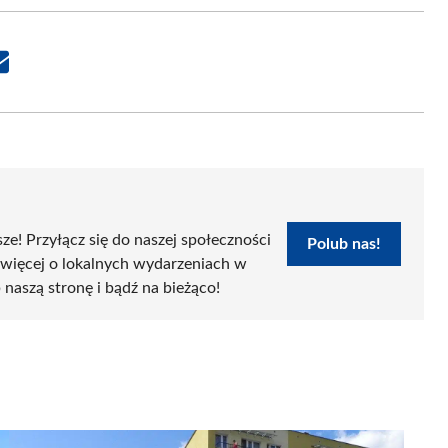
Share
on
Email
sze! Przyłącz się do naszej społeczności
Polub nas!
 więcej o lokalnych wydarzeniach w
 naszą stronę i bądź na bieżąco!