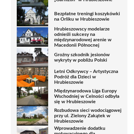
Bezpłatne treningi koszykówki
na Orliku w Hrubieszowie
Hrubieszowscy modelarze
odnieśli sukcesy na
międzynarodowej arenie w
Macedonii Północnej
Groźny szkodnik jesionów
wykryty w pobliżu Polski
Letni Odkrywcy – Artystyczna
Podróż dla Dzieci w
Hrubieszowie
Międzynarodowa Liga Europy
Wschodniej w Celności odbyła
się w Hrubieszowie
Rozbudowa sieci wodociągowej
przy ul. Zielony Zakątek w
Hrubieszowie
Wprowadzenie dodatku
motywacyjnego dla