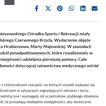
Share
Share
Share
Share
Share
Share
on
on
on
on
on
on
Facebook
X
Pinterest
WhatsApp
LinkedIn
Email
(Twitter)
bieszowskiego Ośrodka Sportu i Rekreacji miały
lskiego Czerwonego Krzyża. Wydarzenie objęte
ta Hrubieszowa, Marty Majewskiej. W zawodach
h szkół ponadpodstawowych, które rywalizowały w
iejętności udzielania pierwszej pomocy. Całe
iadomości dotyczącej ratownictwa medycznego wśród
 z różnorodnymi stacjami, na których musieli wykazać się
tnościami w sytuacjach zagrażających zdrowiu i życiu.
realistyczne i wymagały od uczestników szybkiego działania
i, że posiadają niezbędne umiejętności, aby skutecznie