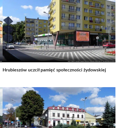
Hrubieszów uczcił pamięć społeczności żydowskiej