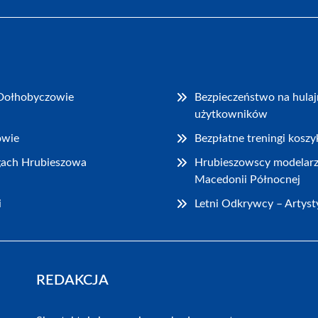
Dołhobyczowie
Bezpieczeństwo na hulaj
użytkowników
owie
Bezpłatne treningi kosz
ogach Hrubieszowa
Hrubieszowscy modelarze
Macedonii Północnej
i
Letni Odkrywcy – Artyst
REDAKCJA