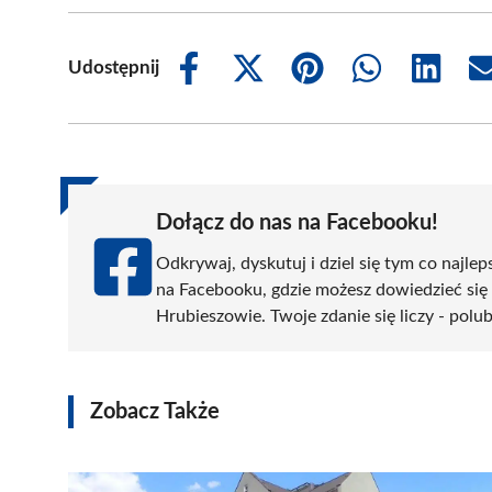
Udostępnij
Share
Share
Share
Share
Share
on
on
on
on
on
Facebook
X
Pinterest
WhatsApp
LinkedIn
(Twitter)
Dołącz do nas na Facebooku!
Odkrywaj, dyskutuj i dziel się tym co najlep
na Facebooku, gdzie możesz dowiedzieć się
Hrubieszowie. Twoje zdanie się liczy - polub
Zobacz Także