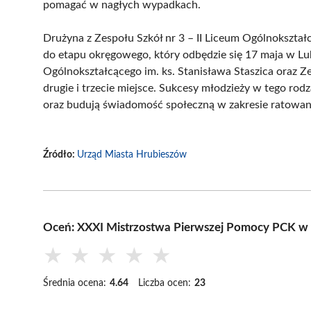
pomagać w nagłych wypadkach.
Drużyna z Zespołu Szkół nr 3 – II Liceum Ogólnokszta
do etapu okręgowego, który odbędzie się 17 maja w Lub
Ogólnokształcącego im. ks. Stanisława Staszica oraz Z
drugie i trzecie miejsce. Sukcesy młodzieży w tego ro
oraz budują świadomość społeczną w zakresie ratowani
Źródło:
Urząd Miasta Hrubieszów
Oceń: XXXI Mistrzostwa Pierwszej Pomocy PCK w
★
★
★
★
★
Średnia ocena:
4.64
Liczba ocen:
23