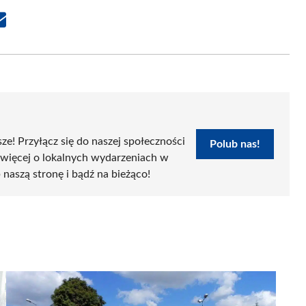
Share
on
Email
sze! Przyłącz się do naszej społeczności
Polub nas!
 więcej o lokalnych wydarzeniach w
 naszą stronę i bądź na bieżąco!