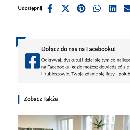
Udostępnij
Share
Share
Share
Share
Share
on
on
on
on
on
Facebook
X
Pinterest
WhatsApp
LinkedIn
(Twitter)
Dołącz do nas na Facebooku!
Odkrywaj, dyskutuj i dziel się tym co najlep
na Facebooku, gdzie możesz dowiedzieć się
Hrubieszowie. Twoje zdanie się liczy - polub
Zobacz Także