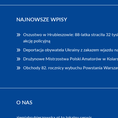
NAJNOWSZE WPISY
Oszustwo w Hrubieszowie: 88-latka straciła 32 tys
akcję policyjną
Deportacja obywatela Ukrainy z zakazem wjazdu na
Drużynowe Mistrzostwa Polski Amatorów w Kolar
Obchody 82. rocznicy wybuchu Powstania Warsza
O NAS
ziemiahrubieszowska.pl to lokalny serwis