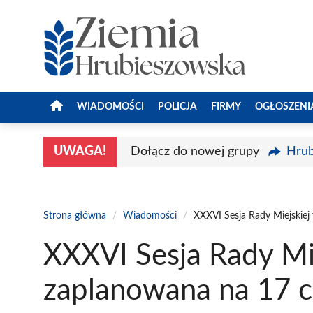
Przejdź
do
treści
WIADOMOŚCI
POLICJA
FIRMY
OGŁOSZENI
UWAGA!
Dołącz do nowej grupy
Hrub
Strona główna
/
Wiadomości
/
XXXVI Sesja Rady Miejskie
XXXVI Sesja Rady Mi
zaplanowana na 17 