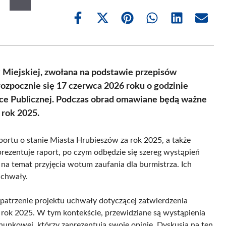
Share
Share
Share
Share
Share
Share
on
on
on
on
on
on
Facebook
X
Pinterest
WhatsApp
LinkedIn
Email
(Twitter)
Miejskiej, zwołana na podstawie przepisów
ozpocznie się 17 czerwca 2026 roku o godzinie
tece Publicznej. Podczas obrad omawiane będą ważne
 rok 2025.
portu o stanie Miasta Hrubieszów za rok 2025, a także
rezentuje raport, po czym odbędzie się szereg wystąpień
e na temat przyjęcia wotum zaufania dla burmistrza. Ich
uchwały.
patrzenie projektu uchwały dotyczącej zatwierdzenia
rok 2025. W tym kontekście, przewidziane są wystąpienia
chunkowej, którzy zaprezentują swoje opinie. Dyskusja na ten