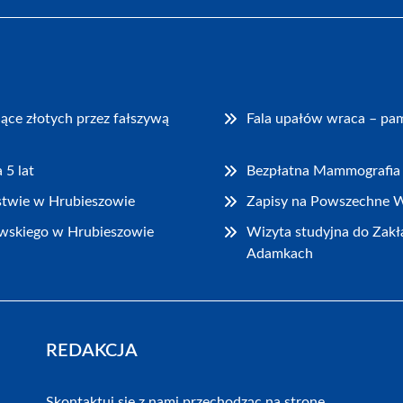
iące złotych przez fałszywą
Fala upałów wraca – pam
 5 lat
Bezpłatna Mammografia 
stwie w Hrubieszowie
Zapisy na Powszechne W
wskiego w Hrubieszowie
Wizyta studyjna do Za
Adamkach
REDAKCJA
Skontaktuj się z nami przechodząc na stronę