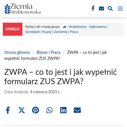
Przejdź
M
do
treści
Dołącz do nowej grupy
Hrubieszów - Ogłoszenia |
UWAGA!
Sprzedam | Kupię | Zamienię | Praca
Strona główna
/
Biznes i Praca
/
ZWPA – co to jest i jak
wypełnić formularz ZUS ZWPA?
ZWPA – co to jest i jak wypełnić
formularz ZUS ZWPA?
Data dodania:
4 czerwca 2025 r.
Share
Share
Share
Share
Share
Share
on
on
on
on
on
on
Facebook
X
Pinterest
WhatsApp
LinkedIn
Email
(Twitter)