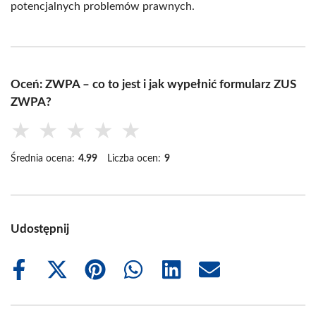
potencjalnych problemów prawnych.
Oceń: ZWPA – co to jest i jak wypełnić formularz ZUS
ZWPA?
★
★
★
★
★
Średnia ocena:
4.99
Liczba ocen:
9
Udostępnij
Share
Share
Share
Share
Share
Share
on
on
on
on
on
on
Facebook
X
Pinterest
WhatsApp
LinkedIn
Email
(Twitter)