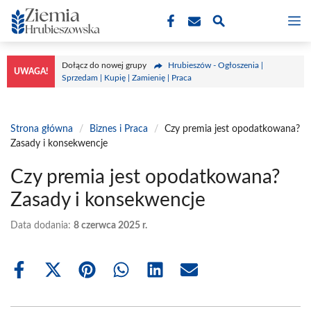
Przejdź
M
do
treści
Dołącz do nowej grupy
Hrubieszów - Ogłoszenia |
UWAGA!
Sprzedam | Kupię | Zamienię | Praca
Strona główna
/
Biznes i Praca
/
Czy premia jest opodatkowana?
Zasady i konsekwencje
Czy premia jest opodatkowana?
Zasady i konsekwencje
Data dodania:
8 czerwca 2025 r.
Share
Share
Share
Share
Share
Share
on
on
on
on
on
on
Facebook
X
Pinterest
WhatsApp
LinkedIn
Email
(Twitter)