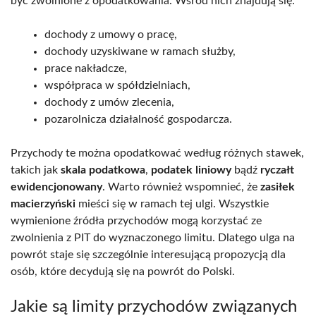
być zwolnione z opodatkowania. Wśród nich znajdują się:
dochody z umowy o pracę,
dochody uzyskiwane w ramach służby,
prace nakładcze,
współpraca w spółdzielniach,
dochody z umów zlecenia,
pozarolnicza działalność gospodarcza.
Przychody te można opodatkować według różnych stawek,
takich jak
skala podatkowa
,
podatek liniowy
bądź
ryczałt
ewidencjonowany
. Warto również wspomnieć, że
zasiłek
macierzyński
mieści się w ramach tej ulgi. Wszystkie
wymienione źródła przychodów mogą korzystać ze
zwolnienia z PIT do wyznaczonego limitu. Dlatego ulga na
powrót staje się szczególnie interesującą propozycją dla
osób, które decydują się na powrót do Polski.
Jakie są limity przychodów związanych