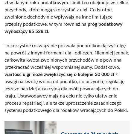
zł
w danym roku podatkowym. Limit ten obejmuje wszelkie
przychody, które mogą skorzystać z ulgi. Co istotne,
zwolnione dochody nie wpływają na inne limitujące
przepisy podatkowe, w tym również na
próg podatkowy
wynoszący 85 528 zł
.
To korzystne rozwiązanie pozwala podatnikom łączyć ulgę
na powrót z innymi formami ulg i odliczeń. Niemniej jednak,
całkowita kwota zwolnionych przychodów nie powinna
przekraczać wcześniej wspomnianej sumy. Dodatkowo,
wartość ulgi może zwiększyć się o kolejne 30 000 zł
z
uwagi na kwotę wolną od podatku, co uczyni tę regulację
jeszcze bardziej atrakcyjną dla osób powracających do
kraju. Ustawodawcy mają na celu nie tylko ułatwienie
procesu repatriacji, ale także uproszczenie zasadniczego
systemu podatkowego dla rodaków wracających do Polski.
Czy osoba do 26 roku życia