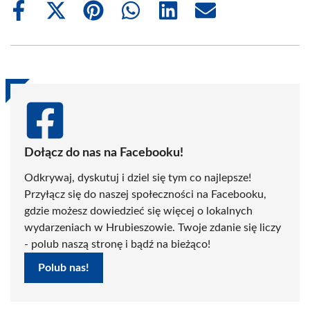
Share
Share
Share
Share
Share
Share
on
on
on
on
on
on
Facebook
X
Pinterest
WhatsApp
LinkedIn
Email
(Twitter)
Dołącz do nas na Facebooku!
Odkrywaj, dyskutuj i dziel się tym co najlepsze!
Przyłącz się do naszej społeczności na Facebooku,
gdzie możesz dowiedzieć się więcej o lokalnych
wydarzeniach w Hrubieszowie. Twoje zdanie się liczy
- polub naszą stronę i bądź na bieżąco!
Polub nas!