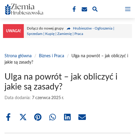
Przejdź
M
do
treści
Dołącz do nowej grupy
Hrubieszów - Ogłoszenia |
UWAGA!
Sprzedam | Kupię | Zamienię | Praca
Strona główna
/
Biznes i Praca
/
Ulga na powrót – jak obliczyć i
jakie są zasady?
Ulga na powrót – jak obliczyć i
jakie są zasady?
Data dodania:
7 czerwca 2025 r.
Share
Share
Share
Share
Share
Share
on
on
on
on
on
on
Facebook
X
Pinterest
WhatsApp
LinkedIn
Email
(Twitter)