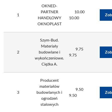
OKNED-
PARTNER
10.00
1
Zob
HANDLOWY
10.00
OKNOPLAST
Szym-Bud.
Materiały
9.75
2
budowlane i
Zob
9.75
wykończeniowe.
Ciężka A.
Producent
materiałów
9.50
3
budowlanych i
Zob
9.50
ogrodzeń
stalowych