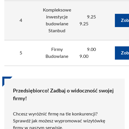
Kompleksowe
inwestycje
9.25
4
Zob
budowlane
9.25
Stanbud
Firmy
9.00
5
Zob
Budowlane
9.00
Przedsiębiorco! Zadbaj o widoczność swojej
firmy!
Chcesz wyróżnić firmę na tle konkurencji?
Sprawdź jak możesz wypromować wizytówkę
firmy w naszym serwisie.