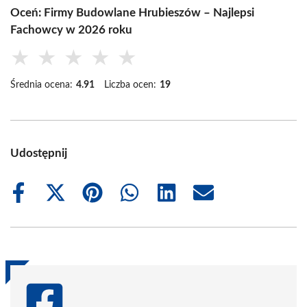
Oceń: Firmy Budowlane Hrubieszów – Najlepsi
Fachowcy w 2026 roku
★
★
★
★
★
Średnia ocena:
4.91
Liczba ocen:
19
Udostępnij
Share
Share
Share
Share
Share
Share
on
on
on
on
on
on
Facebook
X
Pinterest
WhatsApp
LinkedIn
Email
(Twitter)