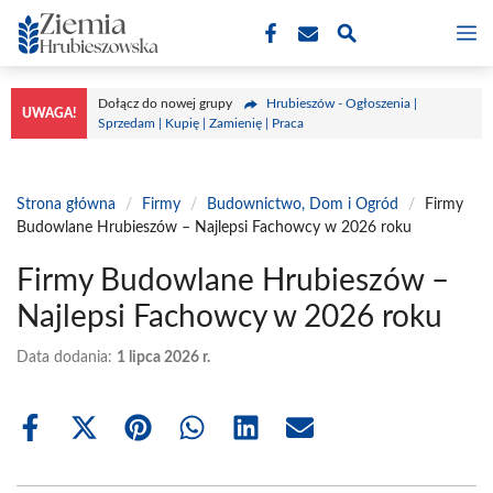
Przejdź
M
do
treści
Dołącz do nowej grupy
Hrubieszów - Ogłoszenia |
UWAGA!
Sprzedam | Kupię | Zamienię | Praca
Strona główna
/
Firmy
/
Budownictwo, Dom i Ogród
/
Firmy
Budowlane Hrubieszów – Najlepsi Fachowcy w 2026 roku
Firmy Budowlane Hrubieszów –
Najlepsi Fachowcy w 2026 roku
Data dodania:
1 lipca 2026 r.
Share
Share
Share
Share
Share
Share
on
on
on
on
on
on
Facebook
X
Pinterest
WhatsApp
LinkedIn
Email
(Twitter)