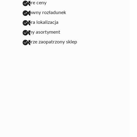
dobre ceny
sprawny rozładunek
dobra lokalizacja
pełny asortyment
dobrze zaopatrzony sklep