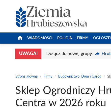
Przejdź
do
treści
WIADOMOŚCI
POLICJA
FIRMY
OGŁOSZE
UWAGA!
Dołącz do nowej grupy
Hrub
Strona główna
/
Firmy
/
Budownictwo, Dom i Ogród
/
Sk
Sklep Ogrodniczy Hr
Centra w 2026 roku