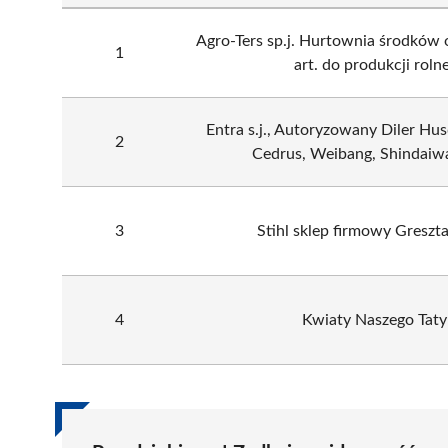
Agro-Ters sp.j. Hurtownia środków o
1
art. do produkcji rolne
Entra s.j., Autoryzowany Diler Hus
2
Cedrus, Weibang, Shindaiw
3
Stihl sklep firmowy Greszt
4
Kwiaty Naszego Taty