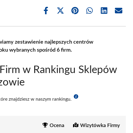
Share
Share
Share
Share
Share
Share
on
on
on
on
on
on
Facebook
X
Pinterest
WhatsApp
LinkedIn
Email
(Twitter)
wiamy zestawienie najlepszych centrów
oku wybranych spośród 6 firm.
 Firm w Rankingu Sklepów
zowie
które znajdziesz w naszym rankingu.
Ocena
Wizytówka Firmy