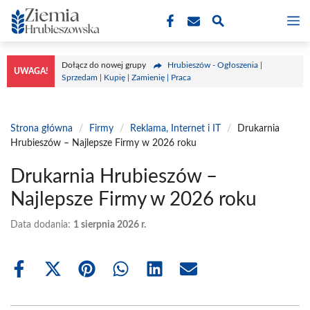
Przejdź
M
do
treści
Dołącz do nowej grupy
Hrubieszów - Ogłoszenia |
UWAGA!
Sprzedam | Kupię | Zamienię | Praca
Strona główna
/
Firmy
/
Reklama, Internet i IT
/
Drukarnia
Hrubieszów – Najlepsze Firmy w 2026 roku
Drukarnia Hrubieszów –
Najlepsze Firmy w 2026 roku
Data dodania:
1 sierpnia 2026 r.
Share
Share
Share
Share
Share
Share
on
on
on
on
on
on
Facebook
X
Pinterest
WhatsApp
LinkedIn
Email
(Twitter)