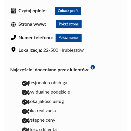
Czytaj opinie:
Zobacz profil
Strona www:
Pokaż stronę
Numer telefonu:
Pokaż numer
Lokalizacja:
22-500 Hrubieszów
Najczęściej doceniane przez klientów:
profesjonalna obsługa
indywidualne podejście
wysoka jakość usług
szybka realizacja
przystępne ceny
dbałość o klienta