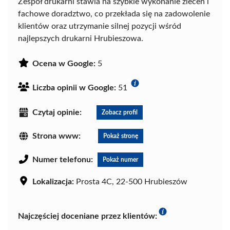
Zespół drukarni stawia na szybkie wykonanie zleceń i
fachowe doradztwo, co przekłada się na zadowolenie
klientów oraz utrzymanie silnej pozycji wśród
najlepszych drukarni Hrubieszowa.
Ocena w Google:
5
Liczba opinii w Google:
51
Czytaj opinie:
Zobacz profil
Strona www:
Pokaż stronę
Numer telefonu:
Pokaż numer
Lokalizacja:
Prosta 4C, 22-500 Hrubieszów
Najczęściej doceniane przez klientów: