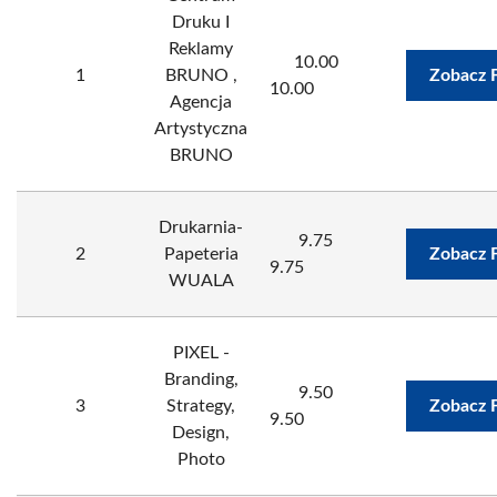
Druku I
Reklamy
10.00
1
BRUNO ,
Zobacz 
10.00
Agencja
Artystyczna
BRUNO
Drukarnia-
9.75
2
Papeteria
Zobacz 
9.75
WUALA
PIXEL -
Branding,
9.50
3
Strategy,
Zobacz 
9.50
Design,
Photo