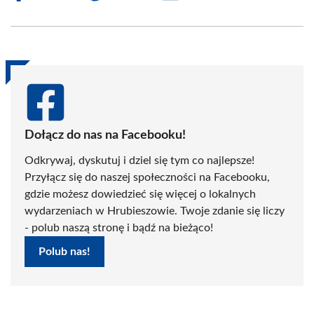
on
on
on
on
on
on
Facebook
X
Pinterest
WhatsApp
LinkedIn
Email
(Twitter)
Dołącz do nas na Facebooku!
Odkrywaj, dyskutuj i dziel się tym co najlepsze!
Przyłącz się do naszej społeczności na Facebooku,
gdzie możesz dowiedzieć się więcej o lokalnych
wydarzeniach w Hrubieszowie. Twoje zdanie się liczy
- polub naszą stronę i bądź na bieżąco!
Polub nas!