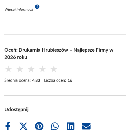
Więcej Informacji
Oceń: Drukarnia Hrubieszów – Najlepsze Firmy w
2026 roku
★
★
★
★
★
Średnia ocena:
4.83
Liczba ocen:
16
Udostępnij
Share
Share
Share
Share
Share
Share