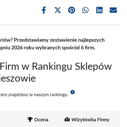
Share
Share
Share
Share
Share
Share
on
on
on
on
on
on
Facebook
X
Pinterest
WhatsApp
LinkedIn
Email
(Twitter)
riów? Przedstawiamy zestawienie najlepszych
niu 2026 roku wybranych spośród 6 firm.
 Firm w Rankingu Sklepów
eszowie
które znajdziesz w naszym rankingu.
Ocena
Wizytówka Firmy