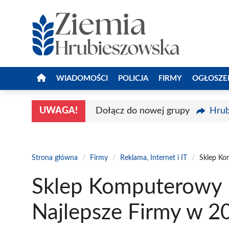
Przejdź
do
treści
WIADOMOŚCI
POLICJA
FIRMY
OGŁOSZE
UWAGA!
Dołącz do nowej grupy
Hrub
Strona główna
/
Firmy
/
Reklama, Internet i IT
/
Sklep Ko
Sklep Komputerowy 
Najlepsze Firmy w 2