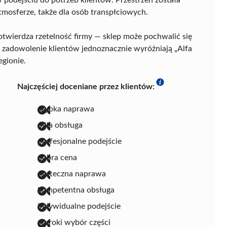
tmosferze, także dla osób transpłciowych.
twierdza rzetelność firmy — sklep może pochwalić się
 i zadowolenie klientów jednoznacznie wyróżniają „Alfa
gionie.
Najczęściej doceniane przez klientów:
szybka naprawa
miła obsługa
profesjonalne podejście
dobra cena
skuteczna naprawa
kompetentna obsługa
indywidualne podejście
szeroki wybór części