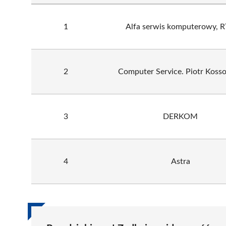
1
Alfa serwis komputerowy, 
2
Computer Service. Piotr Koss
3
DERKOM
4
Astra