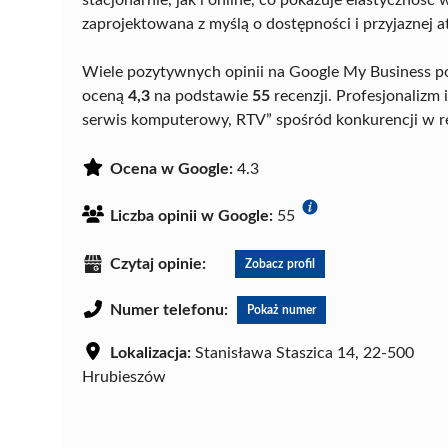
zaprojektowana z myślą o dostępności i przyjaznej a
Wiele pozytywnych opinii na Google My Business po
oceną
4,3
na podstawie
55
recenzji. Profesjonalizm
serwis komputerowy, RTV” spośród konkurencji w re
Ocena w Google:
4.3
Liczba opinii w Google:
55
Czytaj opinie:
Zobacz profil
Numer telefonu:
Pokaż numer
Lokalizacja:
Stanisława Staszica 14, 22-500
Hrubieszów