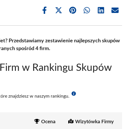
Share
Share
Share
Share
Share
Share
on
on
on
on
on
on
Facebook
X
Pinterest
WhatsApp
LinkedIn
Email
(Twitter)
alet? Przedstawiamy zestawienie najlepszych skupów
anych spośród 4 firm.
 Firm w Rankingu Skupów
które znajdziesz w naszym rankingu.
Ocena
Wizytówka Firmy