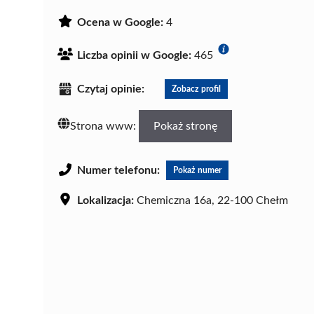
Ocena w Google:
4
Liczba opinii w Google:
465
Czytaj opinie:
Zobacz profil
Strona www:
Pokaż stronę
Numer telefonu:
Pokaż numer
Lokalizacja:
Chemiczna 16a, 22-100 Chełm