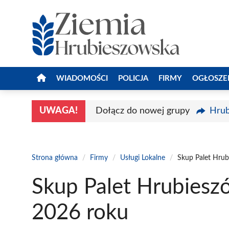
Przejdź
do
treści
WIADOMOŚCI
POLICJA
FIRMY
OGŁOSZE
UWAGA!
Dołącz do nowej grupy
Hrub
Strona główna
/
Firmy
/
Usługi Lokalne
/
Skup Palet Hrub
Skup Palet Hrubiesz
2026 roku