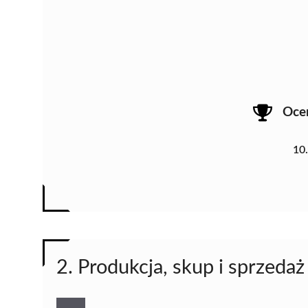
Oce
10
2. Produkcja, skup i sprzedaż 