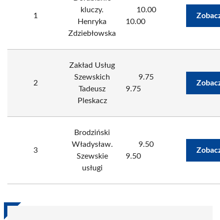
kluczy.
10.00
1
Zobacz
Henryka
10.00
Zdziebłowska
Zakład Usług
Szewskich
9.75
2
Zobacz
Tadeusz
9.75
Pleskacz
Brodziński
Władysław.
9.50
3
Zobacz
Szewskie
9.50
usługi