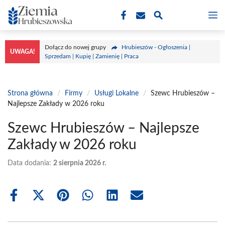
Przejdź
M
do
treści
Dołącz do nowej grupy
Hrubieszów - Ogłoszenia |
UWAGA!
Sprzedam | Kupię | Zamienię | Praca
Strona główna
/
Firmy
/
Usługi Lokalne
/
Szewc Hrubieszów –
Najlepsze Zakłady w 2026 roku
Szewc Hrubieszów – Najlepsze
Zakłady w 2026 roku
Data dodania:
2 sierpnia 2026 r.
Share
Share
Share
Share
Share
Share
on
on
on
on
on
on
Facebook
X
Pinterest
WhatsApp
LinkedIn
Email
(Twitter)