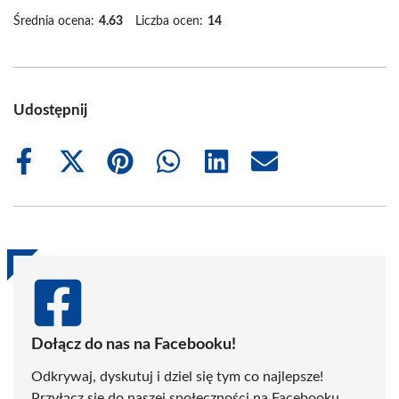
Średnia ocena:
4.63
Liczba ocen:
14
Udostępnij
Share
Share
Share
Share
Share
Share
on
on
on
on
on
on
Facebook
X
Pinterest
WhatsApp
LinkedIn
Email
(Twitter)
Dołącz do nas na Facebooku!
Odkrywaj, dyskutuj i dziel się tym co najlepsze!
Przyłącz się do naszej społeczności na Facebooku,