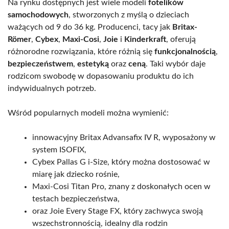
Na rynku dostępnych jest wiele modeli
fotelików
samochodowych
, stworzonych z myślą o dzieciach
ważących od 9 do 36 kg. Producenci, tacy jak
Britax-
Römer
,
Cybex
,
Maxi-Cosi
,
Joie
i
Kinderkraft
, oferują
różnorodne rozwiązania, które różnią się
funkcjonalnością
,
bezpieczeństwem
,
estetyką
oraz
ceną
. Taki wybór daje
rodzicom swobodę w dopasowaniu produktu do ich
indywidualnych potrzeb.
Wśród popularnych modeli można wymienić:
innowacyjny Britax Advansafix IV R, wyposażony w
system ISOFIX,
Cybex Pallas G i-Size, który można dostosować w
miarę jak dziecko rośnie,
Maxi-Cosi Titan Pro, znany z doskonałych ocen w
testach bezpieczeństwa,
oraz Joie Every Stage FX, który zachwyca swoją
wszechstronnością, idealny dla rodzin