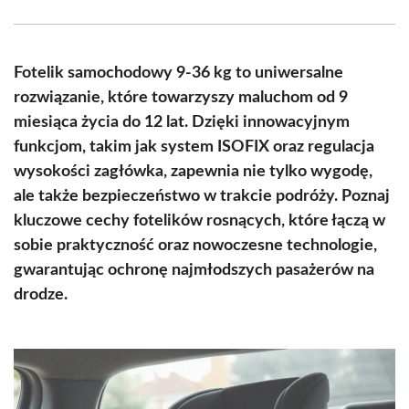
Facebook
X
Pinterest
WhatsApp
LinkedIn
Email
(Twitter)
Fotelik samochodowy 9-36 kg to uniwersalne
rozwiązanie, które towarzyszy maluchom od 9
miesiąca życia do 12 lat. Dzięki innowacyjnym
funkcjom, takim jak system ISOFIX oraz regulacja
wysokości zagłówka, zapewnia nie tylko wygodę,
ale także bezpieczeństwo w trakcie podróży. Poznaj
kluczowe cechy fotelików rosnących, które łączą w
sobie praktyczność oraz nowoczesne technologie,
gwarantując ochronę najmłodszych pasażerów na
drodze.