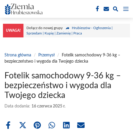
Przejdź
M
do
treści
Dołącz do nowej grupy
Hrubieszów - Ogłoszenia |
UWAGA!
Sprzedam | Kupię | Zamienię | Praca
Strona główna
/
Przemysł
/
Fotelik samochodowy 9-36 kg –
bezpieczeństwo i wygoda dla Twojego dziecka
Fotelik samochodowy 9-36 kg –
bezpieczeństwo i wygoda dla
Twojego dziecka
Data dodania:
16 czerwca 2025 r.
Share
Share
Share
Share
Share
Share
on
on
on
on
on
on