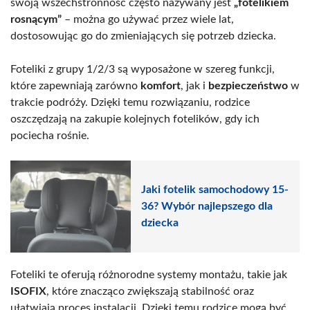
swoją wszechstronność często nazywany jest
„fotelikiem
rosnącym”
– można go używać przez wiele lat,
dostosowując go do zmieniających się potrzeb dziecka.
Foteliki z grupy 1/2/3 są wyposażone w szereg funkcji,
które zapewniają zarówno
komfort
, jak i
bezpieczeństwo
w
trakcie podróży. Dzięki temu rozwiązaniu, rodzice
oszczędzają na zakupie kolejnych fotelików, gdy ich
pociecha rośnie.
Jaki fotelik samochodowy 15-
36? Wybór najlepszego dla
dziecka
Foteliki te oferują różnorodne systemy montażu, takie jak
ISOFIX
, które znacząco zwiększają stabilność oraz
ułatwiają proces instalacji. Dzięki temu rodzice mogą być